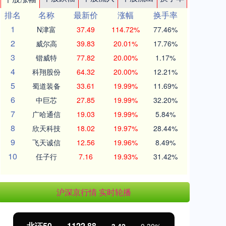
排名
名称
最新价
涨幅
换手率
1
N津富
37.49
114.72%
77.46%
2
威尔高
39.83
20.01%
17.76%
3
锴威特
77.82
20.00%
1.17%
4
科翔股份
64.32
20.00%
12.21%
5
蜀道装备
33.61
19.99%
11.69%
6
中巨芯
27.85
19.99%
32.20%
7
广哈通信
19.03
19.99%
5.84%
8
欣天科技
18.02
19.97%
28.44%
9
飞天诚信
12.56
19.96%
8.49%
10
任子行
7.16
19.93%
31.42%
沪深京行情 实时轮播
北证50
1122.88
创