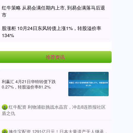
红牛策略 从易会满任期内上市, 到易会满落马后退
市
股涨柜 10月24日东风转债上涨1%，转股溢价率
134%
推荐资讯
利赢汇 4月21日华特转债下跌
0.27%，转股溢价率81.2%
​红牛配资 利物浦欲挑战水晶宫，冲击8连胜报社区
1
盾之仇
​擒牛宝配资 1291亿日元！日本大量遗产无人继承，
2