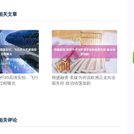
相关文章
 歼20高清实拍，飞行
镕盛融资 美媒为何说欧洲正走向全
过程曝光
面失控 政治动荡加剧
相关评论