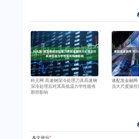
科元网 高速钢深冷处理刀具高速钢
速配发金融网
深冷处理后对其高低温力学性能有
员大尺度操控
那些影响
本文评分
*