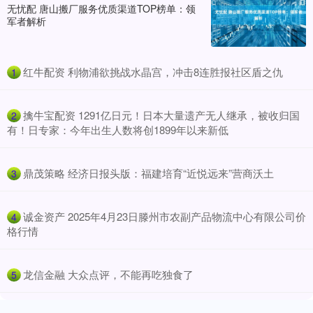
无忧配 唐山搬厂服务优质渠道TOP榜单：领
军者解析
​红牛配资 利物浦欲挑战水晶宫，冲击8连胜报社区盾之仇
1
​擒牛宝配资 1291亿日元！日本大量遗产无人继承，被收归国
2
有！日专家：今年出生人数将创1899年以来新低
​鼎茂策略 经济日报头版：福建培育“近悦远来”营商沃土
3
​诚金资产 2025年4月23日滕州市农副产品物流中心有限公司价
4
格行情
​龙信金融 大众点评，不能再吃独食了
5