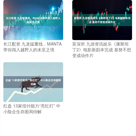
长江配资 九龙猛董线，MANTA
富深所 九游资讯娱乐《康斯坦
带你闯入越野人的未至之境
丁2》电影新剧本完成 基努不想
变成动作片
红盘 13家偿付能力“亮红灯” 中
小险企生存困局待解