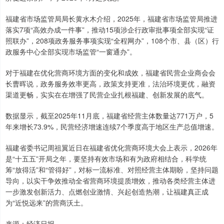
福建省市场监管局局长黄水木介绍，2025年，福建省市场监管局推进
落实7项“高效办成一件事”，推动15项涉企行政审批事项全部实现“证
照联办”，208项政务服务事项实现“全程网办”，108个市、县（区）行
政服务中心全部实现市场监管“一窗通办”。
对于福建在优化营商环境方面的变化和成效，福建省民营企业商会会
长曹晖说，政务服务效率更高，政策支持更准，法治环境更优，融资
渠道更畅，实实在在增强了民营企业扎根福建、创新发展的底气。
数据显示，截至2025年11月底，福建省经营主体数量达771万户，5
年来增长73.9%，民营经济增速连续7个季度高于地区生产总值增速。
福建省委书记周祖翼近日在福建省优化营商环境大会上表示，2026年
是“十五五”开局之年，要坚持有效市场和有为政府相结合，科学统
筹“放得活”和“管得好”，对标一流标准、对照经营主体期盼，坚持问题
导向，以实干争效推动全省营商环境提质增效，推动各类经营主体进
一步激发创新活力、点燃创业激情、兴起创造热潮，让福建真正成
为“近悦远来”的营商沃土。
来源：经济日报