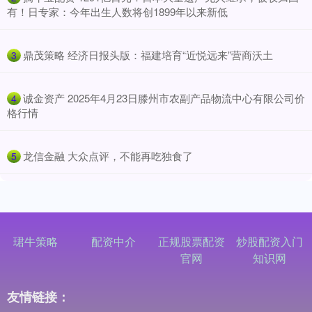
有！日专家：今年出生人数将创1899年以来新低
​鼎茂策略 经济日报头版：福建培育“近悦远来”营商沃土
3
​诚金资产 2025年4月23日滕州市农副产品物流中心有限公司价
4
格行情
​龙信金融 大众点评，不能再吃独食了
5
珺牛策略
配资中介
正规股票配资
炒股配资入门
官网
知识网
友情链接：