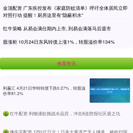
金顶配资 广东疾控发布《家庭防蚊清单》呼吁全体居民立即
对照行动 提醒！厨房这里有“隐蔽积水”
红牛策略 从易会满任期内上市, 到易会满落马后退市
股涨柜 10月24日东风转债上涨1%，转股溢价率134%
推荐资讯
利赢汇 4月21日华特转债下跌0.27%，转股溢
价率81.2%
​红牛配资 利物浦欲挑战水晶宫，冲击8连胜报社区盾之仇
1
​擒牛宝配资 1291亿日元！日本大量遗产无人继承，被收归国
2