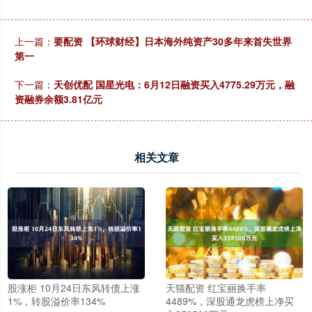
上一篇：
要配资 【环球财经】日本海外纯资产30多年来首失世界
第一
下一篇：
天创优配 国星光电：6月12日融资买入4775.29万元，融
资融券余额3.81亿元
相关文章
股涨柜 10月24日东风转债上涨
天猫配资 红宝丽换手率
1%，转股溢价率134%
4489%，深股通龙虎榜上净买