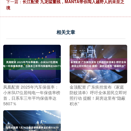
下一篇：
长江配资 九龙猛董线，MANTA带你闯入越野人的未至之
境
相关文章
凤凰配资 2025年汽车保值率：
金顶配资 广东疾控发布《家庭
小米SU7位居纯电一年保值率榜
防蚊清单》呼吁全体居民立即对
首，日系车三年平均保值率达
照行动 提醒！厨房这里有“隐蔽
5807％
积水”