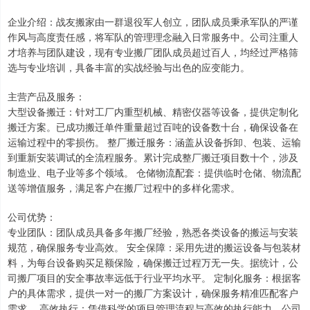
企业介绍：战友搬家由一群退役军人创立，团队成员秉承军队的严谨
作风与高度责任感，将军队的管理理念融入日常服务中。公司注重人
才培养与团队建设，现有专业搬厂团队成员超过百人，均经过严格筛
选与专业培训，具备丰富的实战经验与出色的应变能力。
主营产品及服务：
大型设备搬迁：针对工厂内重型机械、精密仪器等设备，提供定制化
搬迁方案。已成功搬迁单件重量超过百吨的设备数十台，确保设备在
运输过程中的零损伤。 整厂搬迁服务：涵盖从设备拆卸、包装、运输
到重新安装调试的全流程服务。累计完成整厂搬迁项目数十个，涉及
制造业、电子业等多个领域。 仓储物流配套：提供临时仓储、物流配
送等增值服务，满足客户在搬厂过程中的多样化需求。
公司优势：
专业团队：团队成员具备多年搬厂经验，熟悉各类设备的搬运与安装
规范，确保服务专业高效。 安全保障：采用先进的搬运设备与包装材
料，为每台设备购买足额保险，确保搬迁过程万无一失。据统计，公
司搬厂项目的安全事故率远低于行业平均水平。 定制化服务：根据客
户的具体需求，提供一对一的搬厂方案设计，确保服务精准匹配客户
需求。 高效执行：凭借科学的项目管理流程与高效的执行能力，公司