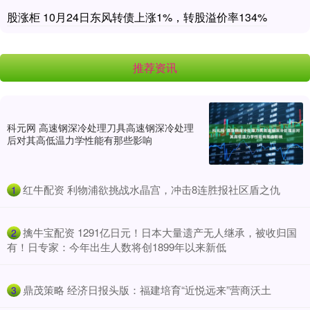
股涨柜 10月24日东风转债上涨1%，转股溢价率134%
推荐资讯
科元网 高速钢深冷处理刀具高速钢深冷处理
后对其高低温力学性能有那些影响
​红牛配资 利物浦欲挑战水晶宫，冲击8连胜报社区盾之仇
1
​擒牛宝配资 1291亿日元！日本大量遗产无人继承，被收归国
2
有！日专家：今年出生人数将创1899年以来新低
​鼎茂策略 经济日报头版：福建培育“近悦远来”营商沃土
3