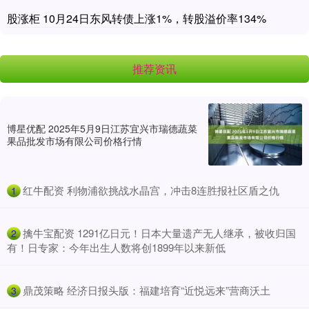
股涨柜 10月24日东风转债上涨1%，转股溢价率134%
推荐资讯
博星优配 2025年5月9日江苏宜兴市瑞德蔬菜
果品批发市场有限公司价格行情
​红牛配资 利物浦欲挑战水晶宫，冲击8连胜报社区盾之仇
1
​擒牛宝配资 1291亿日元！日本大量遗产无人继承，被收归国
2
有！日专家：今年出生人数将创1899年以来新低
​鼎茂策略 经济日报头版：福建培育“近悦远来”营商沃土
3