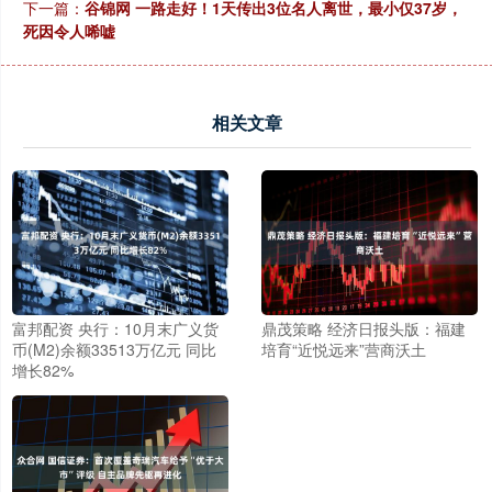
下一篇：
谷锦网 一路走好！1天传出3位名人离世，最小仅37岁，
死因令人唏嘘
相关文章
富邦配资 央行：10月末广义货
鼎茂策略 经济日报头版：福建
币(M2)余额33513万亿元 同比
培育“近悦远来”营商沃土
增长82%