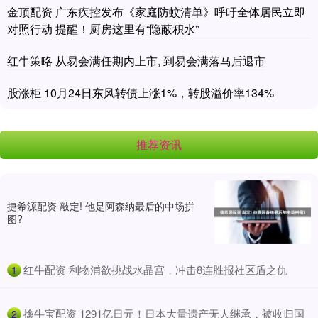
金顶配资 广东疾控发布《家庭防蚊清单》呼吁全体居民立即
对照行动 提醒！厨房这里有“隐蔽积水”
红牛策略 从易会满任期内上市, 到易会满落马后退市
股涨柜 10月24日东风转债上涨1%，转股溢价率134%
推荐资讯
捷希源配资 敲定! 他是阿森纳最后的中场拼
图?
​红牛配资 利物浦欲挑战水晶宫，冲击8连胜报社区盾之仇
1
​擒牛宝配资 1291亿日元！日本大量遗产无人继承，被收归国
2