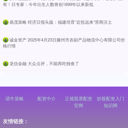
有！日专家：今年出生人数将创1899年以来新低
​鼎茂策略 经济日报头版：福建培育“近悦远来”营商沃土
3
​诚金资产 2025年4月23日滕州市农副产品物流中心有限公司价
4
格行情
​龙信金融 大众点评，不能再吃独食了
5
珺牛策略
配资中介
正规股票配资
炒股配资入门
官网
知识网
友情链接：