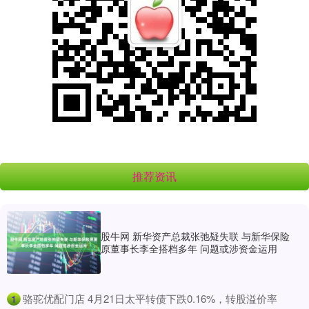
推荐资讯
股牛网 新华资产总裁张弛疑失联 与新华保险
原董事长李全搭档多年 问题或涉资金运用
​骆驼优配门店 4月21日太平转债下跌0.16%，转股溢价率
1