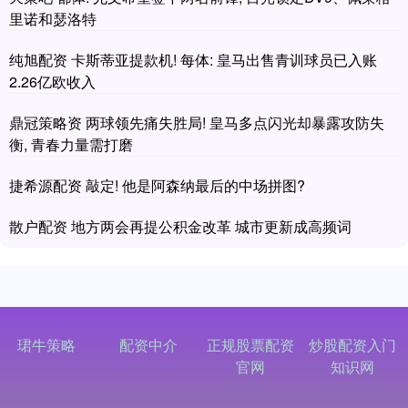
里诺和瑟洛特
纯旭配资 卡斯蒂亚提款机! 每体: 皇马出售青训球员已入账
2.26亿欧收入
鼎冠策略资 两球领先痛失胜局! 皇马多点闪光却暴露攻防失
衡, 青春力量需打磨
捷希源配资 敲定! 他是阿森纳最后的中场拼图?
散户配资 地方两会再提公积金改革 城市更新成高频词
珺牛策略
配资中介
正规股票配资
炒股配资入门
官网
知识网