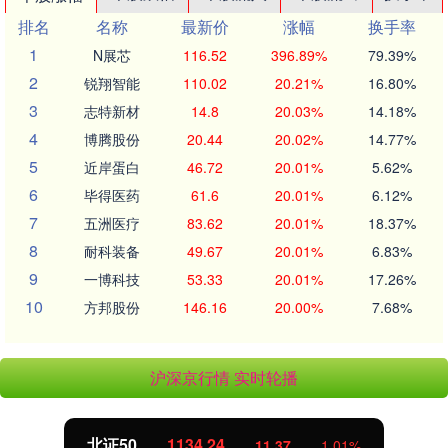
排名
名称
最新价
涨幅
换手率
1
N展芯
116.52
396.89%
79.39%
2
锐翔智能
110.02
20.21%
16.80%
3
志特新材
14.8
20.03%
14.18%
4
博腾股份
20.44
20.02%
14.77%
5
近岸蛋白
46.72
20.01%
5.62%
6
毕得医药
61.6
20.01%
6.12%
7
五洲医疗
83.62
20.01%
18.37%
8
耐科装备
49.67
20.01%
6.83%
9
一博科技
53.33
20.01%
17.26%
10
方邦股份
146.16
20.00%
7.68%
沪深京行情 实时轮播
北证50
1134.24
11.37
1.01%