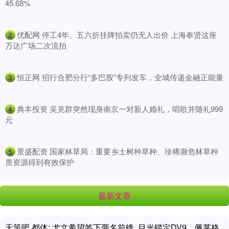
45.68%
​优配网 停工4年、五六折挂牌拍卖仍无人出价 上海奉贤这座
2
万达广场二次流拍
​恒正网 招行合肥分行“多巴胺”专列发车，全城传递金融正能量
3
​典丰投资 吴克群突然现身南京一对新人婚礼，唱歌并随礼999
4
元
​景盛配资 国家林草局：重要乡土树种草种、珍稀濒危林草种
5
质资源得到有效保护
最新文章
天策吧 都体: 尤文希望签下两名前锋, 目光锁定DV9、佩莱格