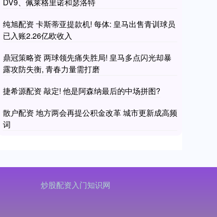
DV9、佩莱格里诺和瑟洛特
纯旭配资 卡斯蒂亚提款机! 每体: 皇马出售青训球员
已入账2.26亿欧收入
鼎冠策略资 两球领先痛失胜局! 皇马多点闪光却暴
露攻防失衡, 青春力量需打磨
捷希源配资 敲定! 他是阿森纳最后的中场拼图?
散户配资 地方两会再提公积金改革 城市更新成高频
词
炒股配资入门知识网