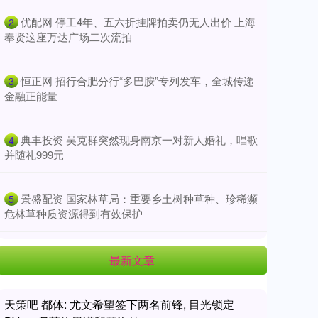
​优配网 停工4年、五六折挂牌拍卖仍无人出价 上海
2
奉贤这座万达广场二次流拍
​恒正网 招行合肥分行“多巴胺”专列发车，全城传递
3
金融正能量
​典丰投资 吴克群突然现身南京一对新人婚礼，唱歌
4
并随礼999元
​景盛配资 国家林草局：重要乡土树种草种、珍稀濒
5
危林草种质资源得到有效保护
最新文章
天策吧 都体: 尤文希望签下两名前锋, 目光锁定