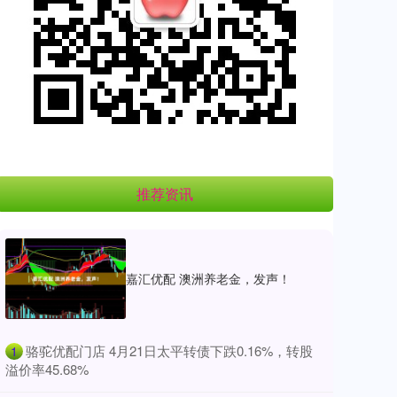
推荐资讯
嘉汇优配 澳洲养老金，发声！
​骆驼优配门店 4月21日太平转债下跌0.16%，转股
1
溢价率45.68%