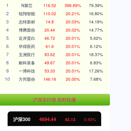
1
N展芯
116.52
396.89%
79.39%
2
锐翔智能
110.02
20.21%
16.80%
3
志特新材
14.8
20.03%
14.18%
4
博腾股份
20.44
20.02%
14.77%
5
近岸蛋白
46.72
20.01%
5.62%
6
毕得医药
61.6
20.01%
6.12%
7
五洲医疗
83.62
20.01%
18.37%
8
耐科装备
49.67
20.01%
6.83%
9
一博科技
53.33
20.01%
17.26%
10
方邦股份
146.16
20.00%
7.68%
沪深京行情 实时轮播
沪深300
4694.44
北
43.13
0.93%