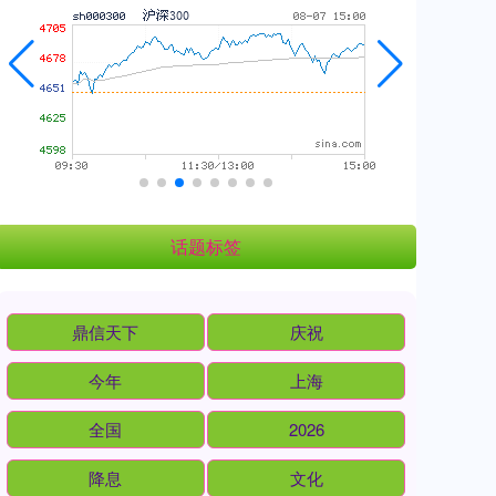
话题标签
鼎信天下
庆祝
今年
上海
全国
2026
降息
文化