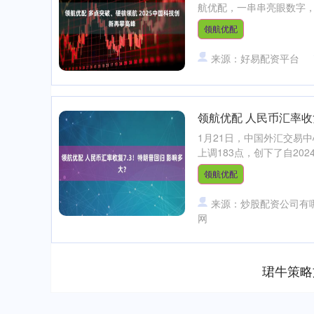
航优配，一串串亮眼数字，一
领航优配
来源：好易配资平台
领航优配 人民币汇率收
1月21日，中国外汇交易中
上调183点，创下了自202
领航优配
来源：炒股配资公司有
网
珺牛策略
上证指数
3940.04
.40
2.13%
39.68
1.