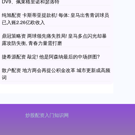
DV9、佩莱格里诺和瑟洛特
纯旭配资 卡斯蒂亚提款机! 每体: 皇马出售青训球员
已入账2.26亿欧收入
鼎冠策略资 两球领先痛失胜局! 皇马多点闪光却暴
露攻防失衡, 青春力量需打磨
捷希源配资 敲定! 他是阿森纳最后的中场拼图?
散户配资 地方两会再提公积金改革 城市更新成高频
词
炒股配资入门知识网