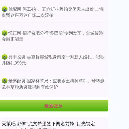
​优配网 停工4年、五六折挂牌拍卖仍无人出价 上海
2
奉贤这座万达广场二次流拍
​恒正网 招行合肥分行“多巴胺”专列发车，全城传递
3
金融正能量
​典丰投资 吴克群突然现身南京一对新人婚礼，唱歌
4
并随礼999元
​景盛配资 国家林草局：重要乡土树种草种、珍稀濒
5
危林草种质资源得到有效保护
最新文章
天策吧 都体: 尤文希望签下两名前锋, 目光锁定