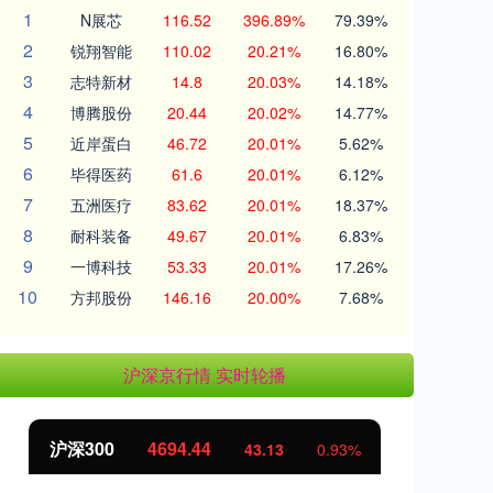
1
N展芯
116.52
396.89%
79.39%
2
锐翔智能
110.02
20.21%
16.80%
3
志特新材
14.8
20.03%
14.18%
4
博腾股份
20.44
20.02%
14.77%
5
近岸蛋白
46.72
20.01%
5.62%
6
毕得医药
61.6
20.01%
6.12%
7
五洲医疗
83.62
20.01%
18.37%
8
耐科装备
49.67
20.01%
6.83%
9
一博科技
53.33
20.01%
17.26%
10
方邦股份
146.16
20.00%
7.68%
沪深京行情 实时轮播
沪深300
4694.44
北
43.13
0.93%