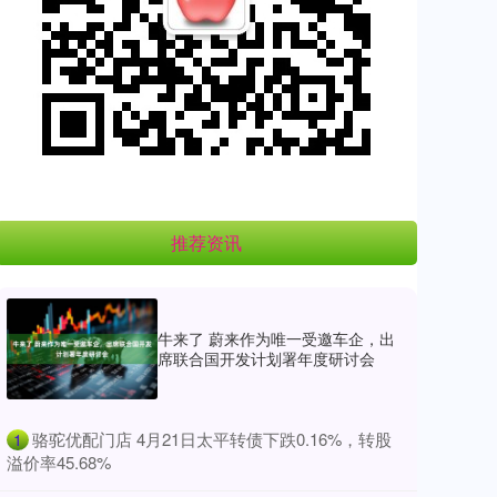
推荐资讯
牛来了 蔚来作为唯一受邀车企，出
席联合国开发计划署年度研讨会
​骆驼优配门店 4月21日太平转债下跌0.16%，转股
1
溢价率45.68%