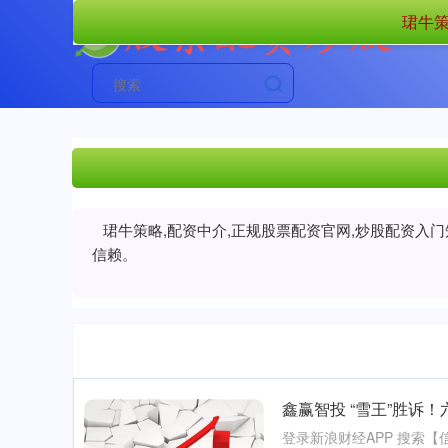
珺牛策
珺牛策略,配资中介,正规股票配资官网,炒股配资入
信赖。
鑫赢智投 “雪王”胜诉
登录新浪财经APP 搜索