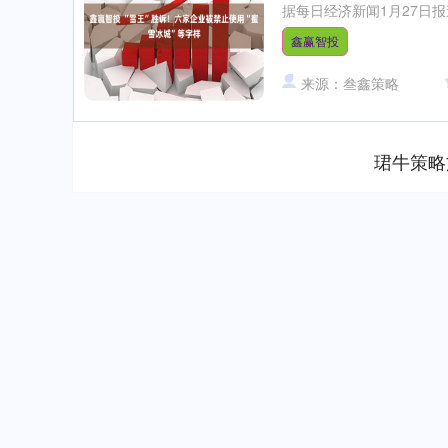
据每日经济新闻1月27日报道
鑫赢智投
来源：叁鑫策略
珺牛策略
上证指数
3940.04
.40
2.13%
39.68
1.