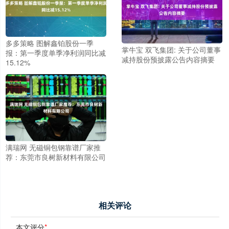
多多策略 图解鑫铂股份一季
掌牛宝 双飞集团: 关于公司董事
报：第一季度单季净利润同比减
减持股份预披露公告内容摘要
15.12%
满瑞网 无磁铜包钢靠谱厂家推
荐：东莞市良树新材料有限公司
相关评论
本文评分
*