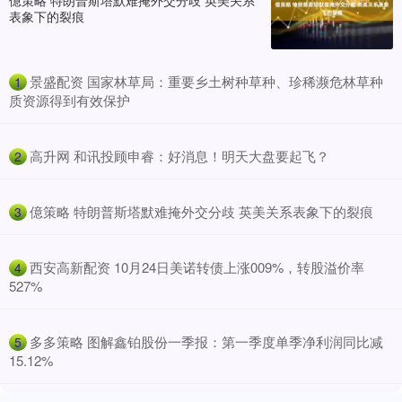
億策略 特朗普斯塔默难掩外交分歧 英美关系
表象下的裂痕
​景盛配资 国家林草局：重要乡土树种草种、珍稀濒危林草种
1
质资源得到有效保护
​高升网 和讯投顾申睿：好消息！明天大盘要起飞？
2
​億策略 特朗普斯塔默难掩外交分歧 英美关系表象下的裂痕
3
​西安高新配资 10月24日美诺转债上涨009%，转股溢价率
4
527%
​多多策略 图解鑫铂股份一季报：第一季度单季净利润同比减
5
15.12%