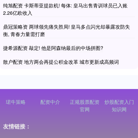
纯旭配资 卡斯蒂亚提款机! 每体: 皇马出售青训球员已入账
2.26亿欧收入
鼎冠策略资 两球领先痛失胜局! 皇马多点闪光却暴露攻防失
衡, 青春力量需打磨
捷希源配资 敲定! 他是阿森纳最后的中场拼图?
散户配资 地方两会再提公积金改革 城市更新成高频词
珺牛策略
配资中介
正规股票配资
炒股配资入门
官网
知识网
友情链接：