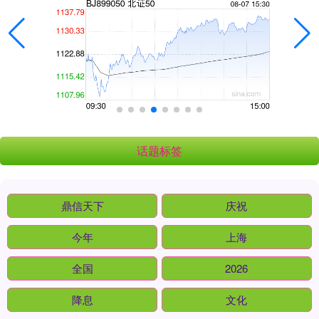
话题标签
鼎信天下
庆祝
今年
上海
全国
2026
降息
文化