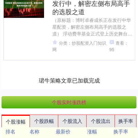
发行中，解密左侧布局高手
的选股之道
（原标题：博时卓睿成长正在发行中华
星配资，解密左侧布局高手的选股之
道） 浮动费率基金正式登上历史舞台
了！ 2025年5月7日中国证监会印发的
分类：炒股配资入门知识
查看：
《推动公募基金高质量....
网
95
珺牛策略文章已加载完成
个股实时涨跌榜
个股跌幅
个股流入
个股流出
换手率
个股涨幅
排名
名称
最新价
涨幅
换手率