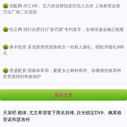
​优配网 停工4年、五六折挂牌拍卖仍无人出价 上海奉贤这座
2
万达广场二次流拍
​恒正网 招行合肥分行“多巴胺”专列发车，全城传递金融正能量
3
​典丰投资 吴克群突然现身南京一对新人婚礼，唱歌并随礼999
4
元
​景盛配资 国家林草局：重要乡土树种草种、珍稀濒危林草种
5
质资源得到有效保护
最新文章
天策吧 都体: 尤文希望签下两名前锋, 目光锁定DV9、佩莱格
里诺和瑟洛特