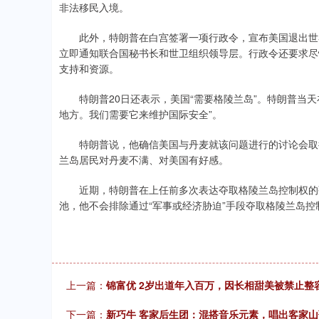
非法移民入境。
此外，特朗普在白宫签署一项行政令，宣布美国退出世界
立即通知联合国秘书长和世卫组织领导层。行政令还要求尽
支持和资源。
特朗普20日还表示，美国“需要格陵兰岛”。特朗普当天
地方。我们需要它来维护国际安全”。
特朗普说，他确信美国与丹麦就该问题进行的讨论会取得
兰岛居民对丹麦不满、对美国有好感。
近期，特朗普在上任前多次表达夺取格陵兰岛控制权的强烈
池，他不会排除通过“军事或经济胁迫”手段夺取格陵兰岛控
上一篇：
锦富优 2岁出道年入百万，因长相甜美被禁止整
下一篇：
新巧牛 客家后生团：混搭音乐元素，唱出客家山歌