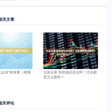
相关文章
化走亲”联珠澳（潮涌
元富证券 美联储议息在即！过去都
是怎么降的？
相关评论