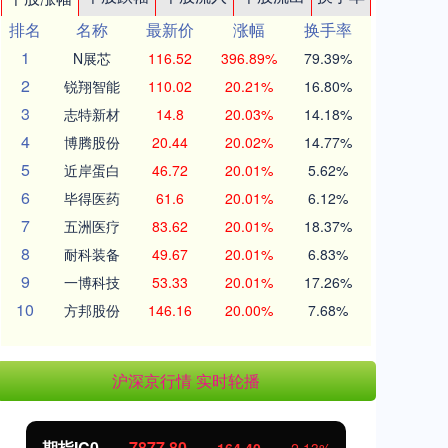
排名
名称
最新价
涨幅
换手率
1
N展芯
116.52
396.89%
79.39%
2
锐翔智能
110.02
20.21%
16.80%
3
志特新材
14.8
20.03%
14.18%
4
博腾股份
20.44
20.02%
14.77%
5
近岸蛋白
46.72
20.01%
5.62%
6
毕得医药
61.6
20.01%
6.12%
7
五洲医疗
83.62
20.01%
18.37%
8
耐科装备
49.67
20.01%
6.83%
9
一博科技
53.33
20.01%
17.26%
10
方邦股份
146.16
20.00%
7.68%
沪深京行情 实时轮播
期指IC0
7877.80
上