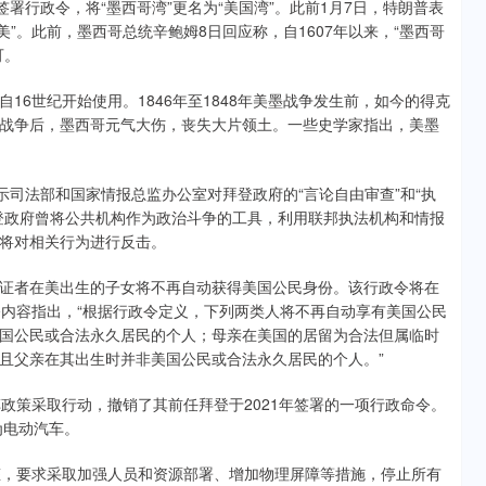
行政令，将“墨西哥湾”更名为“美国湾”。此前1月7日，特朗普表
美”。此前，墨西哥总统辛鲍姆8日回应称，自1607年以来，“墨西哥
可。
世纪开始使用。1846年至1848年美墨战争发生前，如今的得克
战争后，墨西哥元气大伤，丧失大片领土。一些史学家指出，美墨
司法部和国家情报总监办公室对拜登政府的“言论自由审查”和“执
登政府曾将公共机构作为政治斗争的工具，利用联邦执法机构和情报
将对相关行为进行反击。
者在美出生的子女将不再自动获得美国公民身份。该行政令将在
令内容指出，“根据行政令定义，下列两类人将不再自动享有美国公民
国公民或合法永久居民的个人；母亲在美国的居留为合法但属临时
且父亲在其出生时并非美国公民或合法永久居民的个人。”
策采取行动，撤销了其前任拜登于2021年签署的一项行政命令。
为电动汽车。
，要求采取加强人员和资源部署、增加物理屏障等措施，停止所有