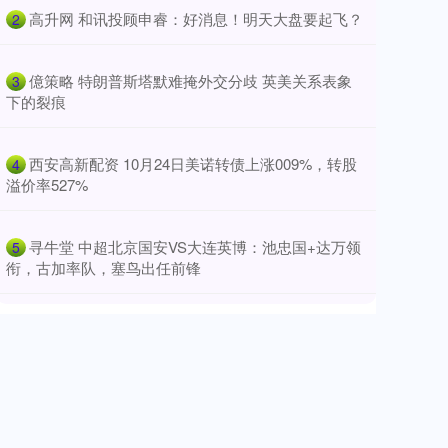
​高升网 和讯投顾申睿：好消息！明天大盘要起飞？
2
​億策略 特朗普斯塔默难掩外交分歧 英美关系表象
3
下的裂痕
​西安高新配资 10月24日美诺转债上涨009%，转股
4
溢价率527%
​寻牛堂 中超北京国安VS大连英博：池忠国+达万领
5
衔，古加率队，塞鸟出任前锋