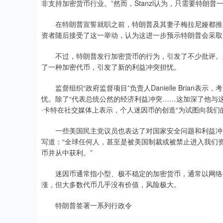
非支持加密货币行业。”然而，Stanzl认为，只需要特朗
在特朗普宣誓就职之前，特朗普及其妻子梅拉尼娅都推出
资者随后接受了这一举动，认为这进一步预示特朗普会采取
不过，特朗普发行加密货币的行为，引发了不少批评。业
了一种加密代币，引发了新的利益冲突担忧。
监督组织“政府监督项目”负责人Danielle Brian
忧。除了“代表总统公然的经济利益冲突……这加深了他与
·卡特在社交媒体上表示，个人迷因币的创造“为试图向我们
一些美国民主党议员也表达了对国家安全问题和利益冲突
写道：“全球任何人，甚至是被美国制裁或被禁止进入我们
币并从中获利。”
迷因币通常指小型、极不稳定的加密货币，通常以网络笑
涨，但大多数代币几乎没有价值，风险极大。
特朗普签署一系列行政令