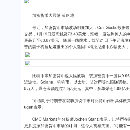
加密货币大震荡 策略池
最近，加密货币市场波动明显加大，CoinGecko数据显示
交易，1月19日最高触及73.43美元，涨幅一度达到惊人的4
最高升至63.87美元，随后一路跳水，截至21日下午记者发稿
普的妻子梅拉尼娅推出的个人迷因币梅拉尼娅币跌幅更大，24
比特币等加密货币也大幅波动，该加密货币一度从9.96万美
近波动。Solana、狗狗币、以太坊、艾达币等也跟随调整。C
5万人，爆仓金额超过7.5亿美元，其中，多单爆仓4.98亿美
“币圈对于特朗普在就职演说中未对比特币作出具体政策承诺感到失望，
ugan表示。
CMC Markets的分析师Jochen Stanzl表示
更多提振加密货币市场的计划，这令人初感失望。“可能有