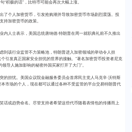
普一句“积极的话”，比特币可能会再次大幅上涨。
了个人加密货币，引发抢购潮并导致加密货币市场剧烈震荡。投
支持加密货币的政策。
内人士表示，美国总统唐纳德·特朗普在周一就职典礼前不久推出
表示，考虑到该行业监管不力策略池，特朗普进入加密领域的举动令人担
这个引发真正国家安全担忧的世界的接触。”著名加密货币投资者尼克
的领导人施加影响的秘密外国买家打开了大门”。
的担忧。美国众议院金融服务委员会首席民主党人马克辛·沃特斯
资本市场的个人，现在都可以通过各种不受监管的平台交易特朗普代
话或趋势命名。尽管支持者希望这些代币随着表情包的传播而上