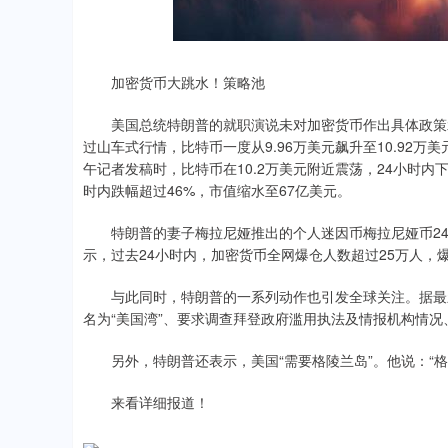
.56
1.35%
12.30
0.
加密货币大跳水！策略池
美国总统特朗普的就职演说未对加密货币作出具体政策承
过山车式行情，比特币一度从9.96万美元飙升至10.92万美
午记者发稿时，比特币在10.2万美元附近震荡，24小时内下
时内跌幅超过46%，市值缩水至67亿美元。
特朗普的妻子梅拉尼娅推出的个人迷因币梅拉尼娅币24小时内跌
示，过去24小时内，加密货币全网爆仓人数超过25万人，爆
与此同时，特朗普的一系列动作也引发全球关注。据最新消
名为“美国湾”、要求调查拜登政府滥用执法及情报机构情
另外，特朗普还表示，美国“需要格陵兰岛”。他说：“格
来看详细报道！