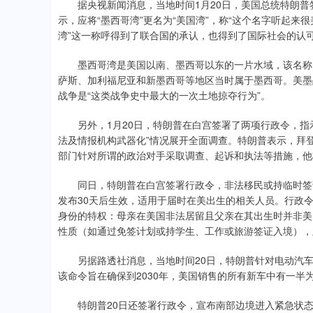
据央视新闻消息，当地时间1月20日，美国总统特朗普签署
示，应将“墨西哥湾”更名为“美国湾”，称“这个名字听起来很
湾”这一称呼得到了联合国的承认，也得到了国际社会的认
墨西哥湾是美国以南、墨西哥以东的一片水域，该名称自16
萨斯、加利福尼亚和新墨西哥等地区当时属于墨西哥。美墨
战争是“这类战争史中最大的一次土地掠夺行为”。
另外，1月20日，特朗普在白宫签署了两项行政令，指示
法及情报机构武器化”情况展开全面调查。特朗普表示，拜
部门针对所谓的政治对手采取调查、起诉和执法等措施，他
同日，特朗普在白宫签署行政令，非法移民或持临时签证
发布30天后生效，适用于届时在美出生的相关人员。行政
身份的特权：母亲在美国非法居留且父亲在其出生时并非美
性质（如通过免签计划或持学生、工作或旅游签证入境），
另据路透社消息，当地时间20日，特朗普针对电动汽车政
该命令旨在确保到2030年，美国销售的所有新车中有一半
特朗普20日还签署行政令，宣布南部边境进入紧急状态