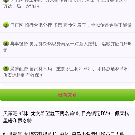
万达广场二次流拍
​恒正网 招行合肥分行“多巴胺”专列发车，全城传递金融正能量
3
​典丰投资 吴克群突然现身南京一对新人婚礼，唱歌并随礼999
4
元
​景盛配资 国家林草局：重要乡土树种草种、珍稀濒危林草种
5
质资源得到有效保护
最新文章
天策吧 都体: 尤文希望签下两名前锋, 目光锁定DV9、佩莱格
里诺和瑟洛特
纯旭配资 卡斯蒂亚提款机! 每体: 皇马出售青训球员已入账