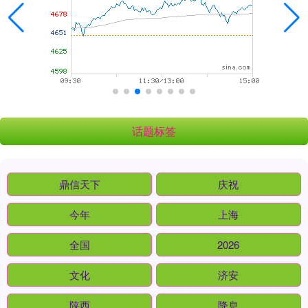
话题标签
鼎信天下
庆祝
今年
上海
全国
2026
文化
济安
陕西
降息