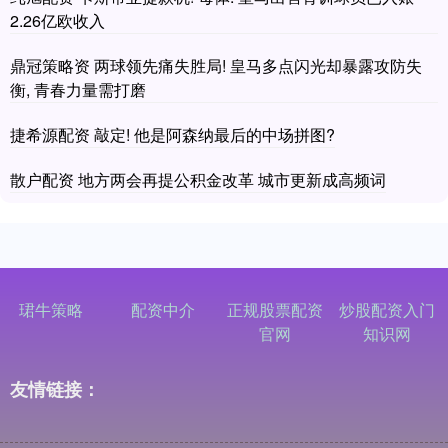
2.26亿欧收入
鼎冠策略资 两球领先痛失胜局! 皇马多点闪光却暴露攻防失
衡, 青春力量需打磨
捷希源配资 敲定! 他是阿森纳最后的中场拼图?
散户配资 地方两会再提公积金改革 城市更新成高频词
珺牛策略
配资中介
正规股票配资
炒股配资入门
官网
知识网
友情链接：