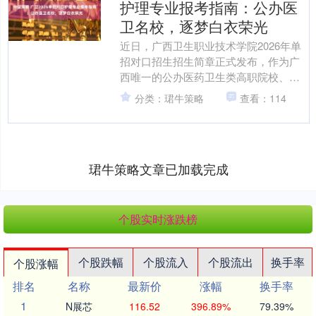
护理专业报考指南：公办医
卫名校，逐梦白衣荣光
近日，广西卫生职业技术学院2026年单
招对口招生招生简章正式发布，作为广
西唯一的公办医药卫生类高职院校、自
治区新一轮高水平高职学校和专业建设
分类：珺牛策略
查看：114
单位，其王牌护理专业....
珺牛策略文章已加载完成
个股实时涨跌榜
个股跌幅
个股流入
个股流出
换手率
个股涨幅
排名
名称
最新价
涨幅
换手率
1
N展芯
116.52
396.89%
79.39%