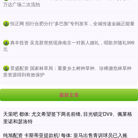
万达广场二次流拍
​恒正网 招行合肥分行“多巴胺”专列发车，全城传递金融正能量
3
​典丰投资 吴克群突然现身南京一对新人婚礼，唱歌并随礼999
4
元
​景盛配资 国家林草局：重要乡土树种草种、珍稀濒危林草种
5
质资源得到有效保护
最新文章
天策吧 都体: 尤文希望签下两名前锋, 目光锁定DV9、佩莱格
里诺和瑟洛特
纯旭配资 卡斯蒂亚提款机! 每体: 皇马出售青训球员已入账