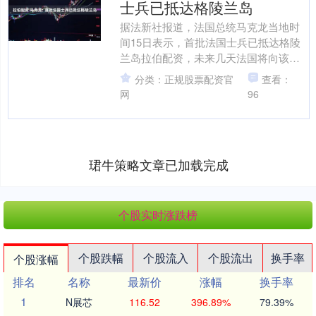
士兵已抵达格陵兰岛
据法新社报道，法国总统马克龙当地时
间15日表示，首批法国士兵已抵达格陵
兰岛拉伯配资，未来几天法国将向该地
区增派更多陆海空力量。 当天，马克龙
分类：正规股票配资官
查看：
在对法国军队发表新年....
网
96
珺牛策略文章已加载完成
个股实时涨跌榜
个股跌幅
个股流入
个股流出
换手率
个股涨幅
排名
名称
最新价
涨幅
换手率
1
N展芯
116.52
396.89%
79.39%