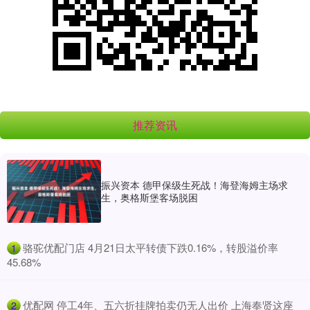
推荐资讯
振兴资本 德甲保级生死战！海登海姆主场求
生，奥格斯堡客场脱困
​骆驼优配门店 4月21日太平转债下跌0.16%，转股溢价率
1
45.68%
​优配网 停工4年、五六折挂牌拍卖仍无人出价 上海奉贤这座
2