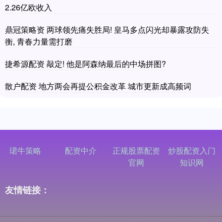
2.26亿欧收入
鼎冠策略资 两球领先痛失胜局! 皇马多点闪光却暴露攻防失
衡, 青春力量需打磨
捷希源配资 敲定! 他是阿森纳最后的中场拼图?
散户配资 地方两会再提公积金改革 城市更新成高频词
珺牛策略
配资中介
正规股票配资
炒股配资入门
官网
知识网
友情链接：