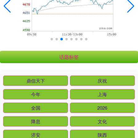
话题标签
鼎信天下
庆祝
今年
上海
全国
2026
降息
文化
济安
陕西