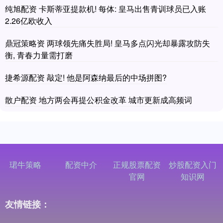
纯旭配资 卡斯蒂亚提款机! 每体: 皇马出售青训球员已入账
2.26亿欧收入
鼎冠策略资 两球领先痛失胜局! 皇马多点闪光却暴露攻防失
衡, 青春力量需打磨
捷希源配资 敲定! 他是阿森纳最后的中场拼图?
散户配资 地方两会再提公积金改革 城市更新成高频词
珺牛策略
配资中介
正规股票配资
炒股配资入门
官网
知识网
友情链接：