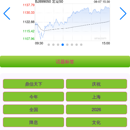
话题标签
鼎信天下
庆祝
今年
上海
全国
2026
降息
文化