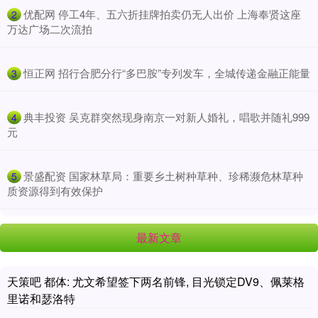
​优配网 停工4年、五六折挂牌拍卖仍无人出价 上海奉贤这座
2
万达广场二次流拍
​恒正网 招行合肥分行“多巴胺”专列发车，全城传递金融正能量
3
​典丰投资 吴克群突然现身南京一对新人婚礼，唱歌并随礼999
4
元
​景盛配资 国家林草局：重要乡土树种草种、珍稀濒危林草种
5
质资源得到有效保护
最新文章
天策吧 都体: 尤文希望签下两名前锋, 目光锁定DV9、佩莱格
里诺和瑟洛特