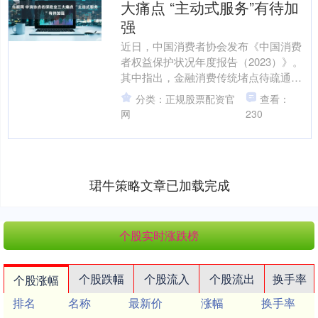
大痛点 “主动式服务”有待加
强
近日，中国消费者协会发布《中国消费
者权益保护状况年度报告（2023）》。
其中指出，金融消费传统堵点待疏通牛
顺网，数字金融新业态提出新课题。
分类：正规股票配资官
查看：
《报告》显示，保险行....
网
230
珺牛策略文章已加载完成
个股实时涨跌榜
个股跌幅
个股流入
个股流出
换手率
个股涨幅
排名
名称
最新价
涨幅
换手率