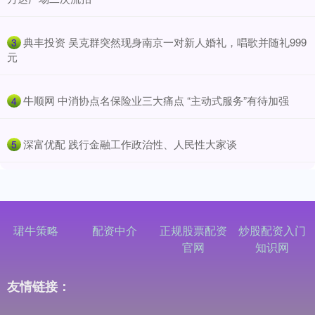
​典丰投资 吴克群突然现身南京一对新人婚礼，唱歌并随礼999
3
元
​牛顺网 中消协点名保险业三大痛点 “主动式服务”有待加强
4
​深富优配 践行金融工作政治性、人民性大家谈
5
珺牛策略
配资中介
正规股票配资
炒股配资入门
官网
知识网
友情链接：