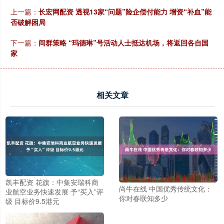
上一篇：
长宏网配资 透视13家“问题”险企偿付能力 增资“补血”能
否破解困局
下一篇：
间群策略 “玛德琳”号活动人士抵达机场，将返回各自国
家
相关文章
凯丰配资 花旗：中集安瑞科商
尚牛在线 中国优秀传统文化：
业航空业务快速发展 予“买入”评
你对春联知多少
级 目标价9.5港元