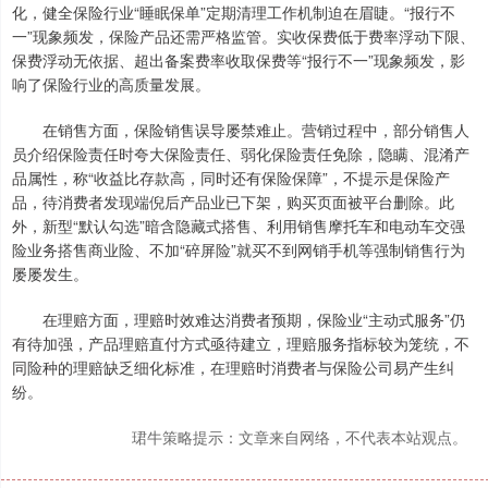
化，健全保险行业“睡眠保单”定期清理工作机制迫在眉睫。“报行不
一”现象频发，保险产品还需严格监管。实收保费低于费率浮动下限、
保费浮动无依据、超出备案费率收取保费等“报行不一”现象频发，影
响了保险行业的高质量发展。
在销售方面，保险销售误导屡禁难止。营销过程中，部分销售人
员介绍保险责任时夸大保险责任、弱化保险责任免除，隐瞒、混淆产
品属性，称“收益比存款高，同时还有保险保障”，不提示是保险产
品，待消费者发现端倪后产品业已下架，购买页面被平台删除。此
外，新型“默认勾选”暗含隐藏式搭售、利用销售摩托车和电动车交强
险业务搭售商业险、不加“碎屏险”就买不到网销手机等强制销售行为
屡屡发生。
在理赔方面，理赔时效难达消费者预期，保险业“主动式服务”仍
有待加强，产品理赔直付方式亟待建立，理赔服务指标较为笼统，不
同险种的理赔缺乏细化标准，在理赔时消费者与保险公司易产生纠
纷。
珺牛策略提示：文章来自网络，不代表本站观点。