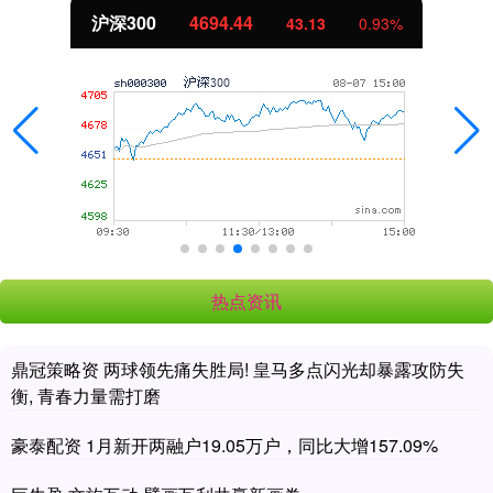
北证50
1134.24
11.37
1.01%
热点资讯
鼎冠策略资 两球领先痛失胜局! 皇马多点闪光却暴露攻防失
衡, 青春力量需打磨
豪泰配资 1月新开两融户19.05万户，同比大增157.09%