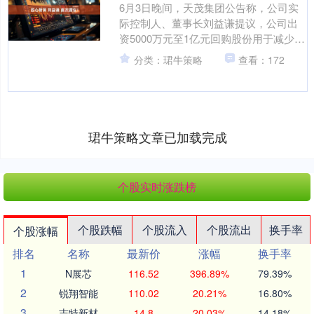
6月3日晚间，天茂集团公告称，公司实
际控制人、董事长刘益谦提议，公司出
资5000万元至1亿元回购股份用于减少注
册资本。 查询可见，这是刘益谦首次提
分类：珺牛策略
查看：172
议天茂集团回购....
珺牛策略文章已加载完成
个股实时涨跌榜
个股跌幅
个股流入
个股流出
换手率
个股涨幅
排名
名称
最新价
涨幅
换手率
1
N展芯
116.52
396.89%
79.39%
2
锐翔智能
110.02
20.21%
16.80%
3
志特新材
14.8
20.03%
14.18%