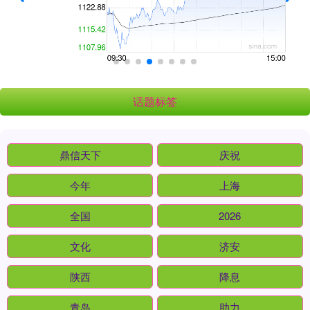
话题标签
鼎信天下
庆祝
今年
上海
全国
2026
文化
济安
陕西
降息
青岛
助力