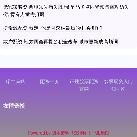
鼎冠策略资 两球领先痛失胜局! 皇马多点闪光却暴露攻防失
衡, 青春力量需打磨
捷希源配资 敲定! 他是阿森纳最后的中场拼图?
散户配资 地方两会再提公积金改革 城市更新成高频词
珺牛策略
配资中介
正规股票配资
炒股配资入门
官网
知识网
友情链接：
Powered by
珺牛策略
RSS地图
HTML地图