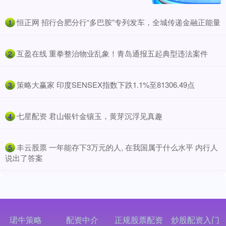
​恒正网 招行合肥分行“多巴胺”专列发车，全城传递金融正能量
1
​互盈在线 重拳整治物业乱象！青岛通报五起典型违法案件
2
​策略大赢家 印度SENSEX指数下跌1.1%至81306.49点
3
​七星配资 君山银针金镶玉，黄芽沉浮见真趣
4
​丰云股票 一年能存下3万元的人, 在我国属于什么水平 内行人
5
说出了答案
珺牛策略
配资中介
正规股票配资
炒股配资入门