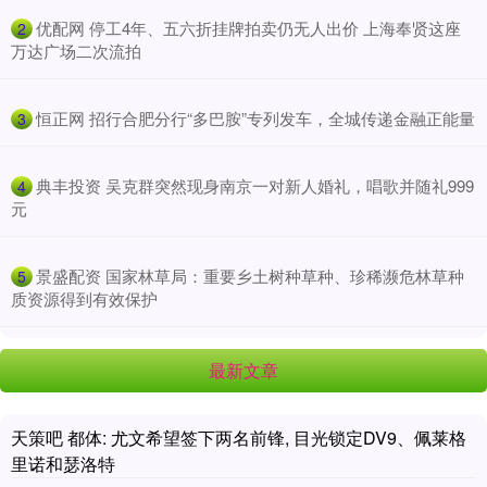
​优配网 停工4年、五六折挂牌拍卖仍无人出价 上海奉贤这座
2
万达广场二次流拍
​恒正网 招行合肥分行“多巴胺”专列发车，全城传递金融正能量
3
​典丰投资 吴克群突然现身南京一对新人婚礼，唱歌并随礼999
4
元
​景盛配资 国家林草局：重要乡土树种草种、珍稀濒危林草种
5
质资源得到有效保护
最新文章
天策吧 都体: 尤文希望签下两名前锋, 目光锁定DV9、佩莱格
里诺和瑟洛特