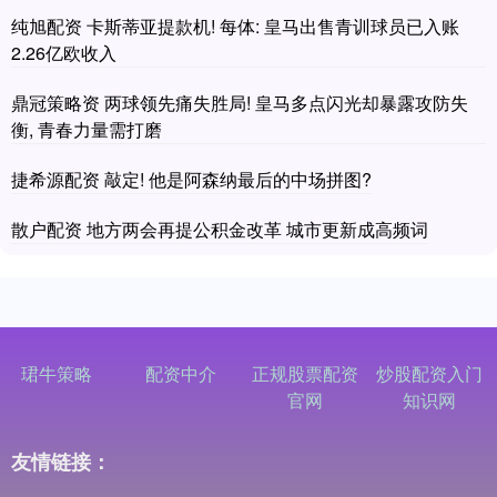
纯旭配资 卡斯蒂亚提款机! 每体: 皇马出售青训球员已入账
2.26亿欧收入
鼎冠策略资 两球领先痛失胜局! 皇马多点闪光却暴露攻防失
衡, 青春力量需打磨
捷希源配资 敲定! 他是阿森纳最后的中场拼图?
散户配资 地方两会再提公积金改革 城市更新成高频词
珺牛策略
配资中介
正规股票配资
炒股配资入门
官网
知识网
友情链接：