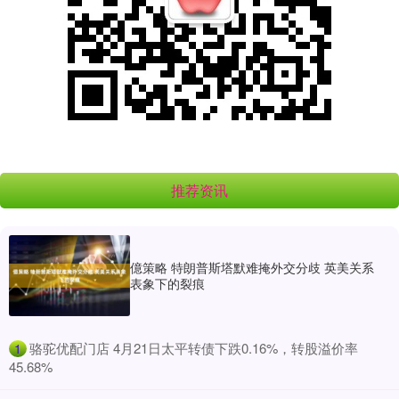
推荐资讯
億策略 特朗普斯塔默难掩外交分歧 英美关系
表象下的裂痕
​骆驼优配门店 4月21日太平转债下跌0.16%，转股溢价率
1
45.68%