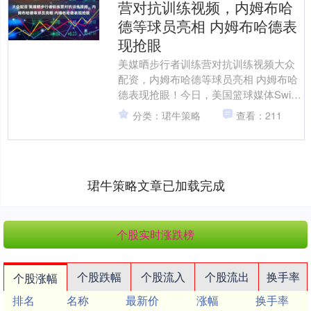
营对抗训练视频，内姆布哈
德等球员亮相 内姆布哈德表
现抢眼
美媒晒步行者训练营对抗训练视频大众
配资，内姆布哈德等球员亮相 内姆布哈
德表现抢眼！今日，美国篮球媒体Swish
Cultures分享了一段步行者训练营的对抗
分类：珺牛策略
查看：211
训练....
珺牛策略文章已加载完成
个股实时涨跌榜
个股跌幅
个股流入
个股流出
换手率
个股涨幅
排名
名称
最新价
涨幅
换手率