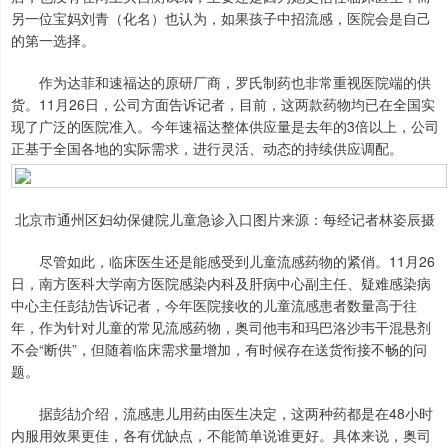
另一位宝妈刘青（化名）也认为，如果孩子中招流感，医院会是自己
的第一选择。
作为达菲和速福达的原研厂商，罗氏制药也非常重视医院端的供
货。11月26日，公司方面告诉记者，目前，这两款药物均已在全国实
现了广泛的医院准入。今年速福达整体供应量是去年的3倍以上，公司
正基于全国各地的实际需求，进行灵活、动态的持续供应调配。
北京市通州区妇幼保健院儿童急诊入口图片来源：每经记者林姿辰摄
尽管如此，临床医生还是能感受到儿童流感药物的紧俏。11月26
日，南方医科大学南方医院感染内科及肝病中心副主任、疑难感染病
中心主任彭劼告诉记者，今年医院接收的儿童流感患者数量高于往
年，作为针对儿童的常见流感药物，奥司他韦和玛巴洛沙韦干混悬剂
不会“断供”，但随着临床需求量增加，有时候存在送货衔接不畅的问
题。
据彭劼介绍，流感患儿用药由医生决定，这两种药都是在48小时
内服用效果更佳，各有优缺点，不能简单说谁更好。具体来说，奥司