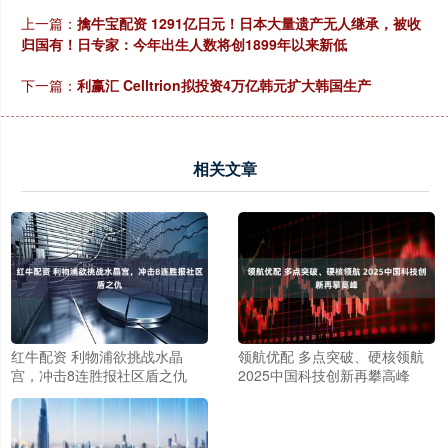
上一篇：
擒牛宝配资 1291亿日元！日本大量遗产无人继承，被收
归国有！日专家：今年出生人数将创1899年以来新低
下一篇：
利赢汇 Celltrion拟投资4万亿韩元扩大韩国生产
相关文章
红牛配资 利物浦欲挑战水晶
领航优配 多点突破、硬核领航
宫，冲击8连胜报社区盾之仇
2025中国科技创新再攀高峰