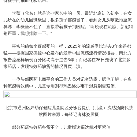
待孩子的抽血化验结果。
李薇（化名）就是这些家长中的一员。最近北京进入初冬，在女
儿所在的幼儿园班级里，很多孩子都感冒了，看到女儿从咳嗽拖至流
鼻涕，李薇坐不住了，直接带着孩子到医院。“听说现在流感、新冠特
别严重，我想排除一下。”
事实的确如李薇感受的一样，2025年的流感季比过去3年来得都
猛——根据国家疾控中心发布的最新中国流感流行情况概要，南北方
报告流感样病例百分比均高于过去3年；而记者在26日走访了北京多
家药店，发现特效药缺货的情况再度上演。
一位头部医药电商平台的工作人员对记者透露，据他了解，在多
种流感特效药中，儿童专用剂型玛巴洛沙韦干混悬剂更紧俏。
北京市通州区妇幼保健院儿童院区分诊台提供（儿童）流感预防代茶
饮图片来源：每经记者林姿辰摄
部分药店特效药备货不全，儿童版速福达相对更紧俏