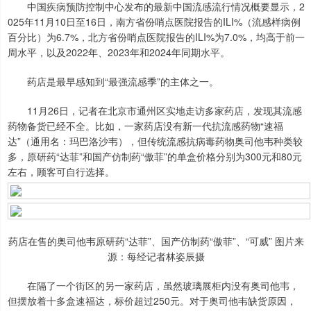
中国疾病预防控制中心发布的最新中国流感流行情况概要显示，2
025年11月10日至16日，南方省份哨点医院报告的ILI%（流感样病例
百分比）为6.7%，北方省份哨点医院报告的ILI%为7.0%，均高于前一
周水平，以及2022年、2023年和2024年同期水平。
药店是最早感知到“最强流感季”的主体之一。
11月26日，记者在北京市通州区实地走访多家药店，发现其流感
药物备货已经不全。比如，一家药店没有新一代抗流感药物“速福
达”（通用名：玛巴洛沙韦），但传统流感抗病毒药物奥司他韦种类较
多，原研药“达菲”和国产仿制药“傲菲”的单盒价格分别为300元和80元
左右，顾客可自行选择。
药店在售的奥司他韦原研药“达菲”、国产仿制药“傲菲”、“可威” 图片来
源：每经记者林姿辰摄
在隔了一个街区的另一家药店，虽然玻璃展柜内没有奥司他韦，
但摆放着十多盒速福达，标价超过250元。对于奥司他韦缺货原因，