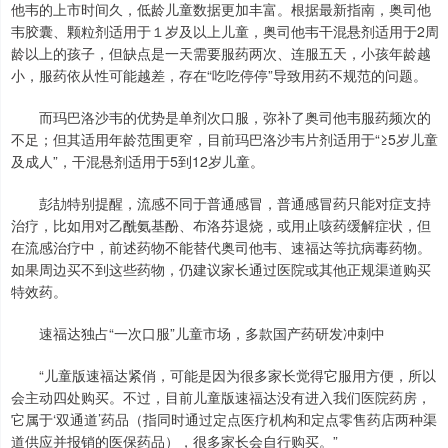
他韦的上市时间久，低龄儿童数据更加丰富。根据最新指南，奥司他
韦胶囊、颗粒剂适用于１岁及以上儿童，奥司他韦干混悬剂适用于2周
龄以上的孩子，但缺点是一天需要服药两次、连服五天，小孩年龄越
小，服药依从性可能越差，存在“吃吃停停”导致用药不规范的问题。
而玛巴洛沙韦的优势是单剂次口服，弥补了奥司他韦服药频次的
不足；但其适用年龄范围更窄，目前玛巴洛沙韦片剂适用于“≥5岁儿童
及成人”，干混悬剂适用于5到12岁儿童。
彭劼特别提醒，流感不同于普通感冒，普通感冒药只能对症支持
治疗，比如用对乙酰氨基酚、布洛芬退烧，或用止咳药缓解症状，但
在流感治疗中，前述药物不能替代奥司他韦、速福达等抗病毒药物。
如果周边买不到这些药物，仍建议家长通过医院或其他正规渠道购买
特效药。
速福达独占“一次口服”儿童市场，多款国产药研发冲刺中
“儿童版速福达紧俏，可能是因为很多家长觉得它服用方便，所以
会主动四处购买。不过，目前儿童版速福达没有进入我们医院药房，
它属于‘双通道’药品（指同时通过定点医疗机构和定点零售药店两种渠
道供应并报销的医保药品），很多家长会自行购买。”