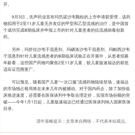
开。
9月3日，先声药业宣布玛氘诺沙韦颗粒的上市申请获受理，该药
物拟用于2至11岁儿童无并发症的甲型和乙型流感的治疗，是中国首
个成功完成Ⅲ期临床并申报上市的针对儿童患者的抗流感病毒创新
药。
另外，玛舒拉沙韦干混悬剂、玛硒洛沙韦干混悬剂、玛帕西沙韦
干混悬剂针对儿童流感患者的Ⅲ期临床试验正在开展中，从患者招募
年龄看，这些国产药物均聚焦2至11岁儿童，较儿童版速福达的获批
适应证范围更广。
可以预见，随着国产儿童“一次口服”流感药物陆续登场，速福达
的市场独占格局将在未来几年内被撼动。对于国内药企，除了加快临
床推进速度，还需要在医保谈判中争取合理定价，实现市场份额的突
破——今年1月1日起，儿童版速福达已经通过医保谈判纳入国家医保
目录。
珺牛策略提示：文章来自网络，不代表本站观点。