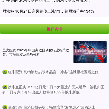
红牛策略 从易会满任期内上市, 到易会满落马后退市
股涨柜 10月24日东风转债上涨1%，转股溢价率134%
推荐资讯
星火配资 2025年中国离散自动化行业相关政
策、市场规模及趋势分析
​红牛配资 利物浦欲挑战水晶宫，冲击8连胜报社区盾之仇
1
​擒牛宝配资 1291亿日元！日本大量遗产无人继承，被收归国
2
有！日专家：今年出生人数将创1899年以来新低
​鼎茂策略 经济日报头版：福建培育“近悦远来”营商沃土
3