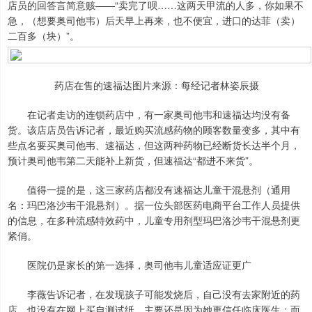
店员的回答言简意赅——“卖完了呗……这两天甲流的人多，你如果不
急，（想要奥司他韦）后天早上再来，也不便宜，进口的达菲（卖）
二百多（块）”。
药店在售的速福达图片来源：每经记者林姿辰摄
在记者走访的连锁药店中，有一家奥司他韦和速福达均没有备
货。该店店员告诉记者，最近购买流感药物的顾客数量变多，其中有
些点名要买奥司他韦、速福达，但这两种药物已经断货长达半个月，
预计奥司他韦第二天能补上新货，但速福达“都进不来货”。
值得一提的是，这三家药店都没有速福达儿童干混悬剂（通用
名：玛巴洛沙韦干混悬剂）。据一位头部医药电商平台工作人员提供
的信息，在多种流感特效药中，儿童专用剂型玛巴洛沙韦干混悬剂更
紧俏。
医院仍是家长的第一选择，奥司他韦儿童适应证更广
李薇告诉记者，在发现孩子可能发烧后，自己没有去家附近的药
店，也没有在网上买自测试纸，主要还是因为她更信任临床医生；而