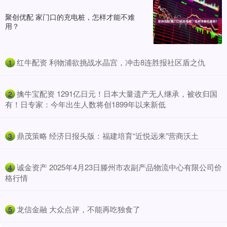
聚创优配 家门口的充电桩，怎样才能不难
用？
​红牛配资 利物浦欲挑战水晶宫，冲击8连胜报社区盾之仇
1
​擒牛宝配资 1291亿日元！日本大量遗产无人继承，被收归国
2
有！日专家：今年出生人数将创1899年以来新低
​鼎茂策略 经济日报头版：福建培育“近悦远来”营商沃土
3
​诚金资产 2025年4月23日滕州市农副产品物流中心有限公司价
4
格行情
​龙信金融 大众点评，不能再吃独食了
5