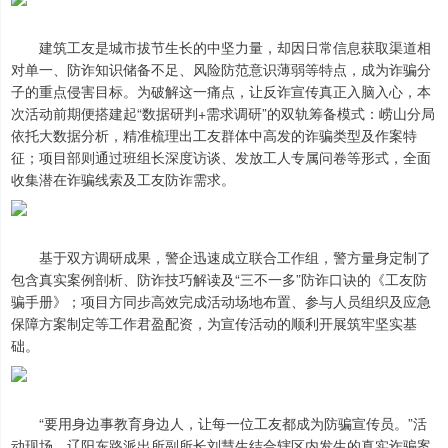
建筑工友是城市拔节生长的中坚力量，却因日常信息获取渠道相
对单一、防诈知识储备不足、风险防范意识薄弱等特点，成为诈骗分
子的重点侵害目标。为破解这一痛点，让反诈宣传真正入脑入心，本
次活动前期便搭建起“数据研判+需求调研”的双轨筹备模式：崂山分局
依托大数据分析，精准梳理出工友群体中高发的诈骗类型及作案特
征；项目部则通过班组长深度访谈、发放工人专属问卷等形式，全面
收集潜在诈骗线索及工友防诈需求。
基于双方调研成果，警企迅速成立联合工作组，警方量身定制了
包含真实案例剖析、防诈技巧解读及“三不一多”防诈口诀的《工友防
骗手册》；项目方同步高效完成活动场地布置、参与人员组织及应急
保障方案制定等工作君盈配资，为宣传活动的顺利开展筑牢坚实基
础。
“要用身边事教育身边人，让每一位工友都成为防骗宣传员。”活
动现场，辽阳东路派出所副所长刘慧生结合辖区内发生的真实诈骗案