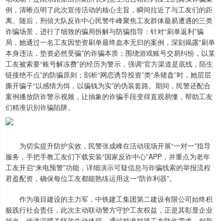
例，清晰点明了此次宣传活动的核心主旨，瞬间拉近了与工友们的距
离。随后，刑侦大队反诈中心民警牛峰聚焦工友群体最易遭遇的三类
诈骗场景，进行了细致的骗局拆解与防骗指导：针对“刷单返利”骗
局，她通过一名工友因垫资刷单最终血本无归的案例，深刻揭露“刷单
本身违法，垫资必然受骗”的诈骗本质；围绕游戏账号交易纠纷，以某
工友被索要“账号解冻费”的经历为警示，强调“官方渠道是底线，陌生
链接绝不点”的防骗原则；剖析“网恋诱导投资”类“杀猪盘”时，她层层
撕开骗子“以感情为饵，以骗钱为实”的伪装套路。期间，民警还配合
案例播放防诈警示视频，让抽象的诈骗手段变得直观易懂，帮助工友
们精准识别诈骗陷阱。
为切实提升防护实效，民警张成峰在活动现场开展“一对一”指导
服务，手把手教工友们下载安装“国家反诈中心”APP，并重点为老年
工友开启“来电预警”功能，详细演示可疑信息与诈骗线索的举报流程
君盈配资，确保每位工友都能熟练运用这一“防诈利器”。
作为项目建设的主力军，中铁建工集团第二建设有限公司始终积
极践行社会责任，此次主动联动警方守护工友权益，正是其彰显企业
担当、传递温暖关怀的生动体现。通过精准对接工友防诈需求、创新