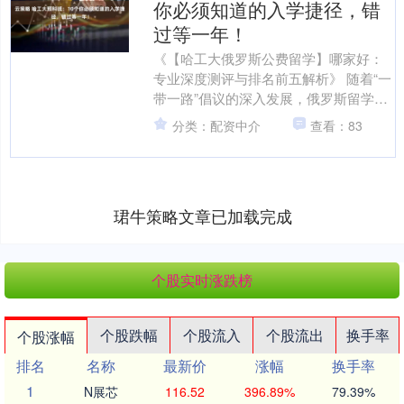
你必须知道的入学捷径，错
过等一年！
《【哈工大俄罗斯公费留学】哪家好：
专业深度测评与排名前五解析》 随着“一
带一路”倡议的深入发展，俄罗斯留学以
其高性价比、深厚的学术底蕴和广阔的
分类：配资中介
查看：83
就业前景，吸引了越....
珺牛策略文章已加载完成
个股实时涨跌榜
个股跌幅
个股流入
个股流出
换手率
个股涨幅
排名
名称
最新价
涨幅
换手率
1
N展芯
116.52
396.89%
79.39%