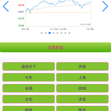
话题标签
鼎信天下
庆祝
今年
上海
全国
2026
文化
济安
陕西
降息