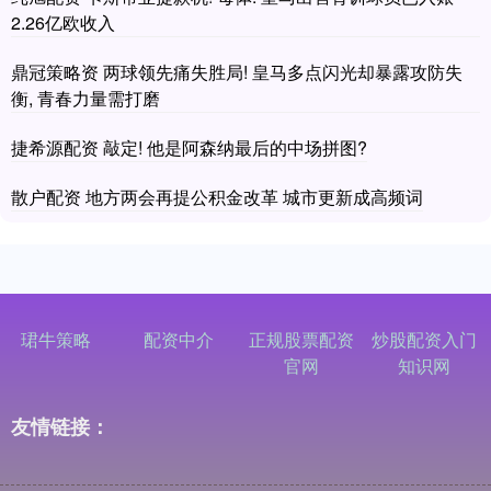
2.26亿欧收入
鼎冠策略资 两球领先痛失胜局! 皇马多点闪光却暴露攻防失
衡, 青春力量需打磨
捷希源配资 敲定! 他是阿森纳最后的中场拼图?
散户配资 地方两会再提公积金改革 城市更新成高频词
珺牛策略
配资中介
正规股票配资
炒股配资入门
官网
知识网
友情链接：