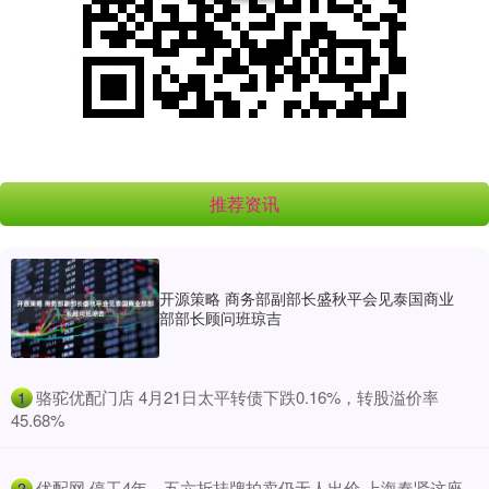
推荐资讯
开源策略 商务部副部长盛秋平会见泰国商业
部部长顾问班琼吉
​骆驼优配门店 4月21日太平转债下跌0.16%，转股溢价率
1
45.68%
​优配网 停工4年、五六折挂牌拍卖仍无人出价 上海奉贤这座
2