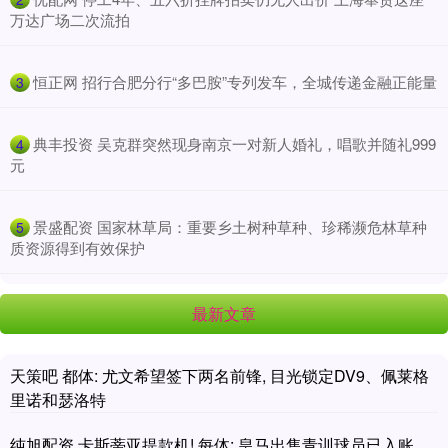
万达广场二次流拍
​恒正网 招行合肥分行“多巴胺”专列发车，全城传递金融正能量
3
​典丰投资 吴克群突然现身南京一对新人婚礼，唱歌并随礼999
4
元
​景盛配资 国家林草局：重要乡土树种草种、珍稀濒危林草种
5
质资源得到有效保护
最新文章
天策吧 都体: 尤文希望签下两名前锋, 目光锁定DV9、佩莱格
里诺和瑟洛特
纯旭配资 卡斯蒂亚提款机! 每体: 皇马出售青训球员已入账