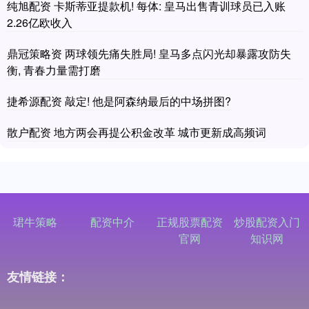
纯旭配资 卡斯蒂亚提款机! 每体: 皇马出售青训球员已入账
2.26亿欧收入
鼎冠策略资 两球领先痛失胜局! 皇马多点闪光却暴露攻防失
衡, 青春力量需打磨
捷希源配资 敲定! 他是阿森纳最后的中场拼图?
散户配资 地方两会再提公积金改革 城市更新成高频词
珺牛策略
配资中介
正规股票配资
炒股配资入门
官网
知识网
友情链接：