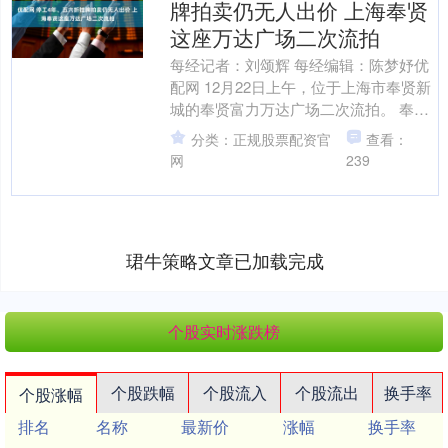
牌拍卖仍无人出价 上海奉贤
这座万达广场二次流拍
每经记者：刘颂辉 每经编辑：陈梦妤优
配网 12月22日上午，位于上海市奉贤新
城的奉贤富力万达广场二次流拍。 奉贤
富力万达广场是富力地产与万达集团在
分类：正规股票配资官
查看：
上海共同打造的....
网
239
珺牛策略文章已加载完成
个股实时涨跌榜
个股跌幅
个股流入
个股流出
换手率
个股涨幅
排名
名称
最新价
涨幅
换手率