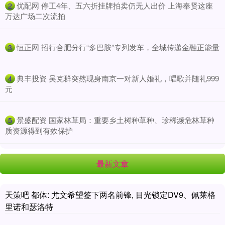
​优配网 停工4年、五六折挂牌拍卖仍无人出价 上海奉贤这座
2
万达广场二次流拍
​恒正网 招行合肥分行“多巴胺”专列发车，全城传递金融正能量
3
​典丰投资 吴克群突然现身南京一对新人婚礼，唱歌并随礼999
4
元
​景盛配资 国家林草局：重要乡土树种草种、珍稀濒危林草种
5
质资源得到有效保护
最新文章
天策吧 都体: 尤文希望签下两名前锋, 目光锁定DV9、佩莱格
里诺和瑟洛特