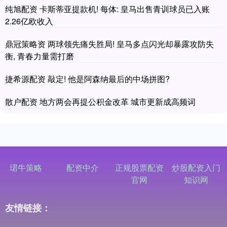
纯旭配资 卡斯蒂亚提款机! 每体: 皇马出售青训球员已入账
2.26亿欧收入
鼎冠策略资 两球领先痛失胜局! 皇马多点闪光却暴露攻防失
衡, 青春力量需打磨
捷希源配资 敲定! 他是阿森纳最后的中场拼图?
散户配资 地方两会再提公积金改革 城市更新成高频词
珺牛策略
配资中介
正规股票配资
炒股配资入门
官网
知识网
友情链接：