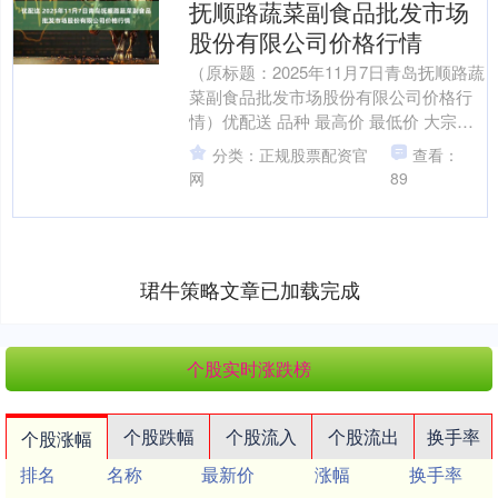
抚顺路蔬菜副食品批发市场
股份有限公司价格行情
（原标题：2025年11月7日青岛抚顺路蔬
菜副食品批发市场股份有限公司价格行
情）优配送 品种 最高价 最低价 大宗价
面粉 10.40 4.70 7.30 大米....
分类：正规股票配资官
查看：
网
89
珺牛策略文章已加载完成
个股实时涨跌榜
个股跌幅
个股流入
个股流出
换手率
个股涨幅
排名
名称
最新价
涨幅
换手率