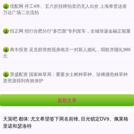
​优配网 停工4年、五六折挂牌拍卖仍无人出价 上海奉贤这座
2
万达广场二次流拍
​恒正网 招行合肥分行“多巴胺”专列发车，全城传递金融正能量
3
​典丰投资 吴克群突然现身南京一对新人婚礼，唱歌并随礼999
4
元
​景盛配资 国家林草局：重要乡土树种草种、珍稀濒危林草种
5
质资源得到有效保护
最新文章
天策吧 都体: 尤文希望签下两名前锋, 目光锁定DV9、佩莱格
里诺和瑟洛特