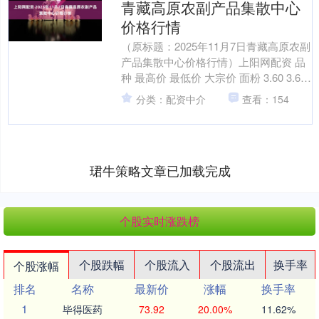
青藏高原农副产品集散中心
价格行情
（原标题：2025年11月7日青藏高原农副
产品集散中心价格行情）上阳网配资 品
种 最高价 最低价 大宗价 面粉 3.60 3.60
3.60 大米 4.40 4....
分类：配资中介
查看：154
珺牛策略文章已加载完成
个股实时涨跌榜
个股跌幅
个股流入
个股流出
换手率
个股涨幅
排名
名称
最新价
涨幅
换手率
1
毕得医药
73.92
20.00%
11.62%