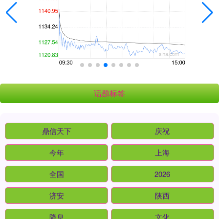
话题标签
鼎信天下
庆祝
今年
上海
全国
2026
济安
陕西
降息
文化