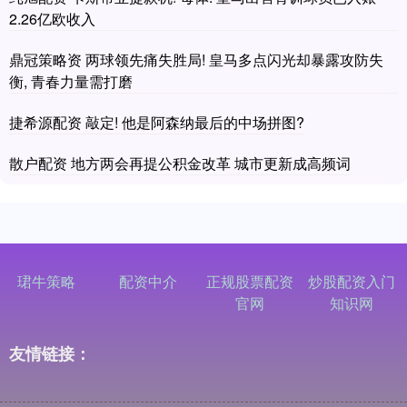
2.26亿欧收入
鼎冠策略资 两球领先痛失胜局! 皇马多点闪光却暴露攻防失
衡, 青春力量需打磨
捷希源配资 敲定! 他是阿森纳最后的中场拼图?
散户配资 地方两会再提公积金改革 城市更新成高频词
珺牛策略
配资中介
正规股票配资
炒股配资入门
官网
知识网
友情链接：