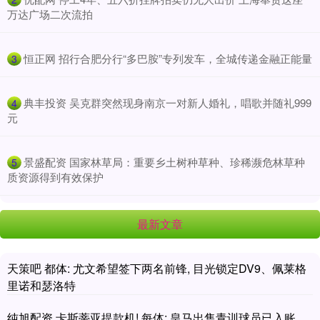
万达广场二次流拍
​恒正网 招行合肥分行“多巴胺”专列发车，全城传递金融正能量
3
​典丰投资 吴克群突然现身南京一对新人婚礼，唱歌并随礼999
4
元
​景盛配资 国家林草局：重要乡土树种草种、珍稀濒危林草种
5
质资源得到有效保护
最新文章
天策吧 都体: 尤文希望签下两名前锋, 目光锁定DV9、佩莱格
里诺和瑟洛特
纯旭配资 卡斯蒂亚提款机! 每体: 皇马出售青训球员已入账