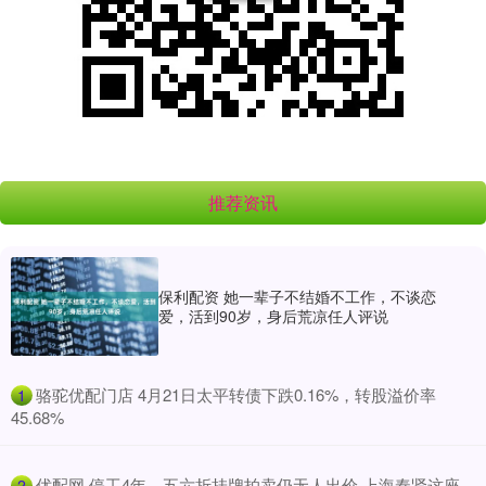
推荐资讯
保利配资 她一辈子不结婚不工作，不谈恋
爱，活到90岁，身后荒凉任人评说
​骆驼优配门店 4月21日太平转债下跌0.16%，转股溢价率
1
45.68%
​优配网 停工4年、五六折挂牌拍卖仍无人出价 上海奉贤这座
2