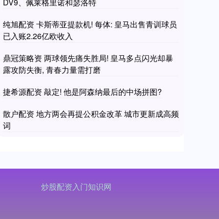
DV9、佩莱格里诺和瑟洛特
纯旭配资 卡斯蒂亚提款机! 每体: 皇马出售青训球员
已入账2.26亿欧收入
鼎冠策略资 两球领先痛失胜局! 皇马多点闪光却暴
露攻防失衡, 青春力量需打磨
捷希源配资 敲定! 他是阿森纳最后的中场拼图?
散户配资 地方两会再提公积金改革 城市更新成高频
词
炒股配资入门知识网