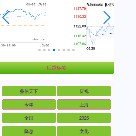
话题标签
鼎信天下
庆祝
今年
上海
全国
2026
降息
文化