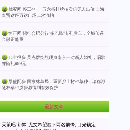
​优配网 停工4年、五六折挂牌拍卖仍无人出价 上海
2
奉贤这座万达广场二次流拍
​恒正网 招行合肥分行“多巴胺”专列发车，全城传递
3
金融正能量
​典丰投资 吴克群突然现身南京一对新人婚礼，唱歌
4
并随礼999元
​景盛配资 国家林草局：重要乡土树种草种、珍稀濒
5
危林草种质资源得到有效保护
最新文章
天策吧 都体: 尤文希望签下两名前锋, 目光锁定