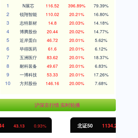
1
N展芯
116.52
396.89%
79.39%
2
锐翔智能
110.02
20.21%
16.80%
3
志特新材
14.8
20.03%
14.18%
4
博腾股份
20.44
20.02%
14.77%
5
近岸蛋白
46.72
20.01%
5.62%
6
毕得医药
61.6
20.01%
6.12%
7
五洲医疗
83.62
20.01%
18.37%
8
耐科装备
49.67
20.01%
6.83%
9
一博科技
53.33
20.01%
17.26%
10
方邦股份
146.16
20.00%
7.68%
沪深京行情 实时轮播
北证50
1134.24
创
11.37
1.01%