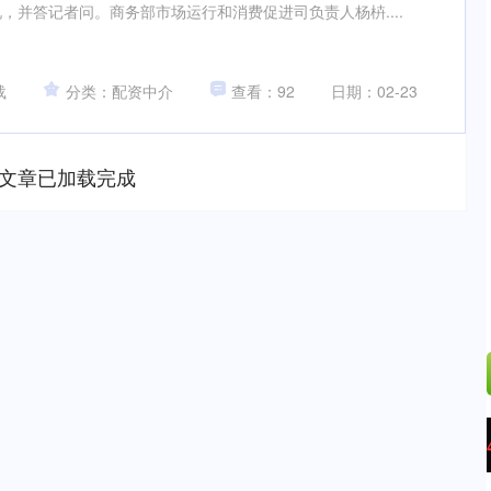
，并答记者问。商务部市场运行和消费促进司负责人杨枿....
载
分类：配资中介
查看：92
日期：02-23
文章已加载完成
沪深300
4694.44
.42%
43.13
0.93%