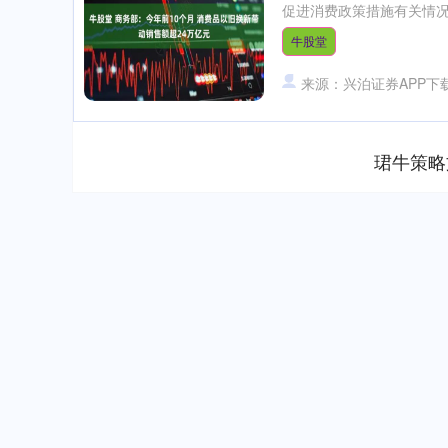
促进消费政策措施有关情况
牛股堂
来源：兴泊证券APP下
珺牛策略
深证成指
14311.01
.68
1.02%
200.89
1