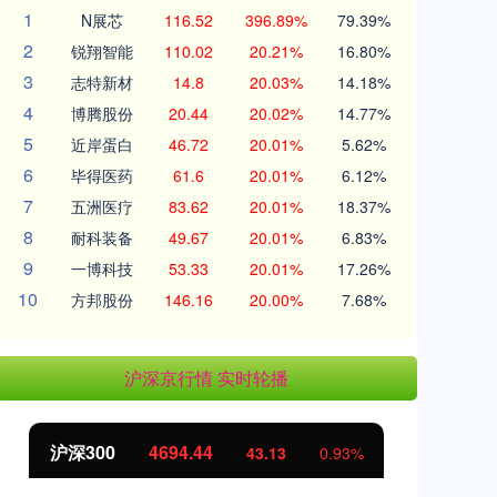
1
N展芯
116.52
396.89%
79.39%
2
锐翔智能
110.02
20.21%
16.80%
3
志特新材
14.8
20.03%
14.18%
4
博腾股份
20.44
20.02%
14.77%
5
近岸蛋白
46.72
20.01%
5.62%
6
毕得医药
61.6
20.01%
6.12%
7
五洲医疗
83.62
20.01%
18.37%
8
耐科装备
49.67
20.01%
6.83%
9
一博科技
53.33
20.01%
17.26%
10
方邦股份
146.16
20.00%
7.68%
沪深京行情 实时轮播
沪深300
4694.44
北
43.13
0.93%