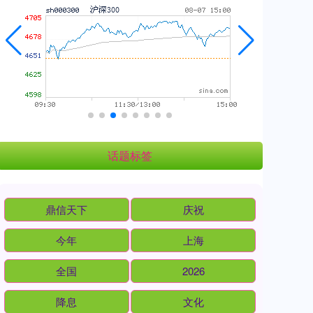
话题标签
鼎信天下
庆祝
今年
上海
全国
2026
降息
文化