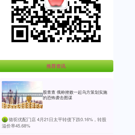
推荐资讯
股查查 俄称挫败一起乌方策划实施
的恐怖袭击图谋
​骆驼优配门店 4月21日太平转债下跌0.16%，转股
1
溢价率45.68%