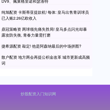
DV9、佩莱格里诺和瑟洛特
纯旭配资 卡斯蒂亚提款机! 每体: 皇马出售青训球员
已入账2.26亿欧收入
鼎冠策略资 两球领先痛失胜局! 皇马多点闪光却暴
露攻防失衡, 青春力量需打磨
捷希源配资 敲定! 他是阿森纳最后的中场拼图?
散户配资 地方两会再提公积金改革 城市更新成高频
词
炒股配资入门知识网