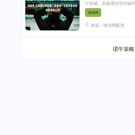
疗器械、高频通信等对磁环
满瑞网
来源：唯信网配资
珺牛策略
上证指数
3940.04
.40
2.13%
39.68
1.