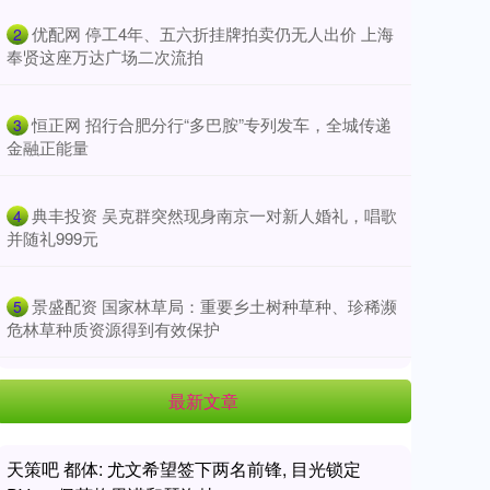
​优配网 停工4年、五六折挂牌拍卖仍无人出价 上海
2
奉贤这座万达广场二次流拍
​恒正网 招行合肥分行“多巴胺”专列发车，全城传递
3
金融正能量
​典丰投资 吴克群突然现身南京一对新人婚礼，唱歌
4
并随礼999元
​景盛配资 国家林草局：重要乡土树种草种、珍稀濒
5
危林草种质资源得到有效保护
最新文章
天策吧 都体: 尤文希望签下两名前锋, 目光锁定