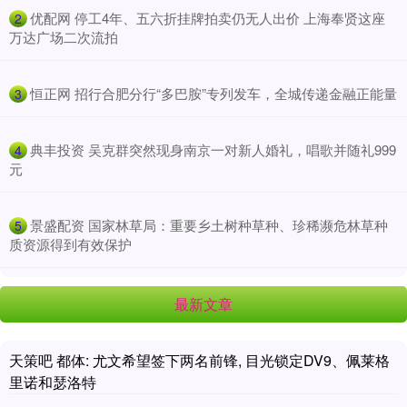
​优配网 停工4年、五六折挂牌拍卖仍无人出价 上海奉贤这座
2
万达广场二次流拍
​恒正网 招行合肥分行“多巴胺”专列发车，全城传递金融正能量
3
​典丰投资 吴克群突然现身南京一对新人婚礼，唱歌并随礼999
4
元
​景盛配资 国家林草局：重要乡土树种草种、珍稀濒危林草种
5
质资源得到有效保护
最新文章
天策吧 都体: 尤文希望签下两名前锋, 目光锁定DV9、佩莱格
里诺和瑟洛特