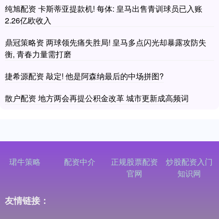
纯旭配资 卡斯蒂亚提款机! 每体: 皇马出售青训球员已入账
2.26亿欧收入
鼎冠策略资 两球领先痛失胜局! 皇马多点闪光却暴露攻防失
衡, 青春力量需打磨
捷希源配资 敲定! 他是阿森纳最后的中场拼图?
散户配资 地方两会再提公积金改革 城市更新成高频词
珺牛策略
配资中介
正规股票配资
炒股配资入门
官网
知识网
友情链接：