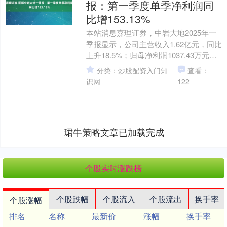
报：第一季度单季净利润同
比增153.13%
本站消息嘉理证券，中岩大地2025年一
季报显示，公司主营收入1.62亿元，同比
上升18.5%；归母净利润1037.43万元嘉
理证券，同比上升153.13%；扣非....
分类：炒股配资入门知
查看：
识网
122
珺牛策略文章已加载完成
个股实时涨跌榜
个股跌幅
个股流入
个股流出
换手率
个股涨幅
排名
名称
最新价
涨幅
换手率