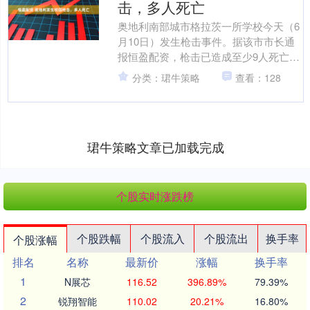
击，多人死亡
奥地利南部城市格拉茨一所学校今天（6
月10日）发生枪击事件。据该市市长通
报恒盈配资，枪击已造成至少9人死亡、
多人受伤。据奥地利新闻社最新报道，
分类：珺牛策略
查看：128
包括嫌疑人在内共有....
珺牛策略文章已加载完成
个股实时涨跌榜
个股跌幅
个股流入
个股流出
换手率
个股涨幅
排名
名称
最新价
涨幅
换手率
1
N展芯
116.52
396.89%
79.39%
2
锐翔智能
110.02
20.21%
16.80%