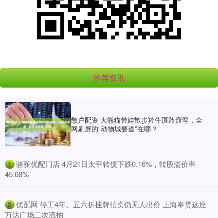
推荐资讯
散户配资 大熊猫带娃散步羚牛斑羚遛弯，全
网刷屏的“动物城要道”在哪？
​骆驼优配门店 4月21日太平转债下跌0.16%，转股溢价率
1
45.68%
​优配网 停工4年、五六折挂牌拍卖仍无人出价 上海奉贤这座
2
万达广场二次流拍