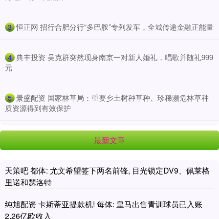
​恒正网 招行合肥分行“多巴胺”专列发车，全城传递金融正能量
3
​典丰投资 吴克群突然现身南京一对新人婚礼，唱歌并随礼999
4
元
​景盛配资 国家林草局：重要乡土树种草种、珍稀濒危林草种
5
质资源得到有效保护
最新文章
天策吧 都体: 尤文希望签下两名前锋, 目光锁定DV9、佩莱格
里诺和瑟洛特
纯旭配资 卡斯蒂亚提款机! 每体: 皇马出售青训球员已入账
2.26亿欧收入