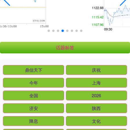
话题标签
鼎信天下
庆祝
今年
上海
全国
2026
济安
陕西
降息
文化