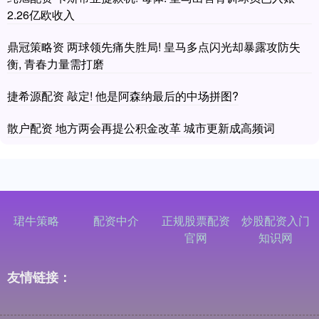
2.26亿欧收入
鼎冠策略资 两球领先痛失胜局! 皇马多点闪光却暴露攻防失
衡, 青春力量需打磨
捷希源配资 敲定! 他是阿森纳最后的中场拼图?
散户配资 地方两会再提公积金改革 城市更新成高频词
珺牛策略
配资中介
正规股票配资
炒股配资入门
官网
知识网
友情链接：