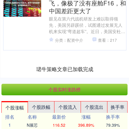
飞，像极了没有座舱F16，和
中国差距更大了
眼见在第六代战机研发上难以取得领
先，美国另辟蹊径，试图通过发展无人
机来实现“弯道超车”。近日，美国安杜里
尔公司研发的YFQ-44A“狂怒”无人机成功
分类：配资中介
查看：217
完成了首次飞....
珺牛策略文章已加载完成
个股实时涨跌榜
个股跌幅
个股流入
个股流出
换手率
个股涨幅
排名
名称
最新价
涨幅
换手率
1
N展芯
116.52
396.89%
79.39%