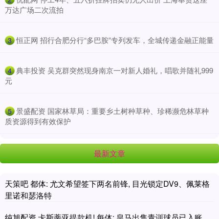
万达广场二次流拍
​恒正网 招行合肥分行“多巴胺”专列发车，全城传递金融正能量
3
​典丰投资 吴克群突然现身南京一对新人婚礼，唱歌并随礼999
4
元
​景盛配资 国家林草局：重要乡土树种草种、珍稀濒危林草种
5
质资源得到有效保护
最新文章
天策吧 都体: 尤文希望签下两名前锋, 目光锁定DV9、佩莱格
里诺和瑟洛特
纯旭配资 卡斯蒂亚提款机! 每体: 皇马出售青训球员已入账