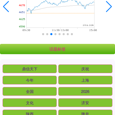
话题标签
鼎信天下
庆祝
今年
上海
全国
2026
文化
济安
陕西
降息