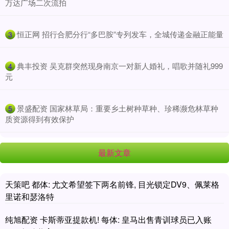
万达广场二次流拍
​恒正网 招行合肥分行“多巴胺”专列发车，全城传递金融正能量
3
​典丰投资 吴克群突然现身南京一对新人婚礼，唱歌并随礼999
4
元
​景盛配资 国家林草局：重要乡土树种草种、珍稀濒危林草种
5
质资源得到有效保护
最新文章
天策吧 都体: 尤文希望签下两名前锋, 目光锁定DV9、佩莱格
里诺和瑟洛特
纯旭配资 卡斯蒂亚提款机! 每体: 皇马出售青训球员已入账