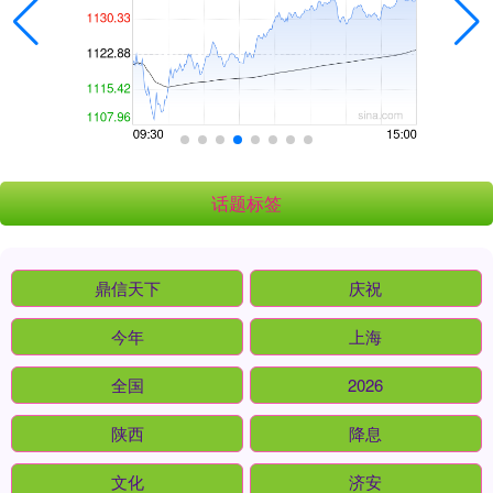
话题标签
鼎信天下
庆祝
今年
上海
全国
2026
陕西
降息
文化
济安