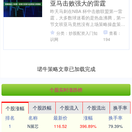
亚马击败强大的雷霆
昨天马刺在NBA 杯中击败联盟第一雷
霆，大多数球迷看的是热血沸腾，第一
节文班亚马竟然没有上场策略操盘策略
操盘，全场出场也就20分钟多一点，绝
分类：炒股配资入门知
查看：
对是击败雷霆的关键人....
识网
194
珺牛策略文章已加载完成
个股实时涨跌榜
个股跌幅
个股流入
个股流出
换手率
个股涨幅
排名
名称
最新价
涨幅
换手率
1
N展芯
116.52
396.89%
79.39%