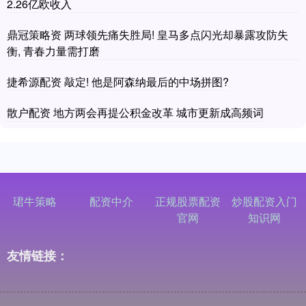
2.26亿欧收入
鼎冠策略资 两球领先痛失胜局! 皇马多点闪光却暴露攻防失
衡, 青春力量需打磨
捷希源配资 敲定! 他是阿森纳最后的中场拼图?
散户配资 地方两会再提公积金改革 城市更新成高频词
珺牛策略
配资中介
正规股票配资
炒股配资入门
官网
知识网
友情链接：