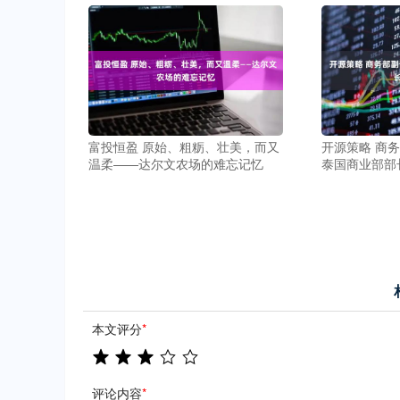
富投恒盈 原始、粗粝、壮美，而又
开源策略 商
温柔——达尔文农场的难忘记忆
泰国商业部部
本文评分
*
评论内容
*