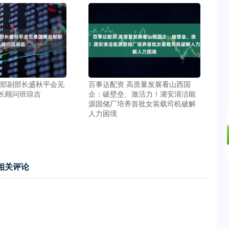
务部副部长盛秋平会见
百事达配资 高质量发展看山西国
长顾问班琼吉
企：破壁垒、激活力！潞安清洁能
源固储厂培养首批女装载司机破解
人力困境
相关评论