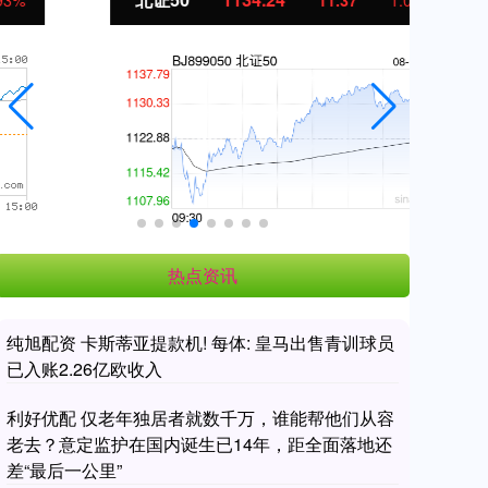
11.37
1.01%
热点资讯
纯旭配资 卡斯蒂亚提款机! 每体: 皇马出售青训球员
已入账2.26亿欧收入
利好优配 仅老年独居者就数千万，谁能帮他们从容
老去？意定监护在国内诞生已14年，距全面落地还
差“最后一公里”