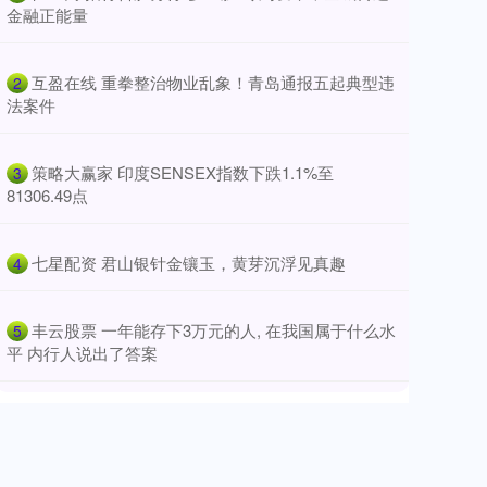
金融正能量
​互盈在线 重拳整治物业乱象！青岛通报五起典型违
2
法案件
​策略大赢家 印度SENSEX指数下跌1.1%至
3
81306.49点
​七星配资 君山银针金镶玉，黄芽沉浮见真趣
4
​丰云股票 一年能存下3万元的人, 在我国属于什么水
5
平 内行人说出了答案