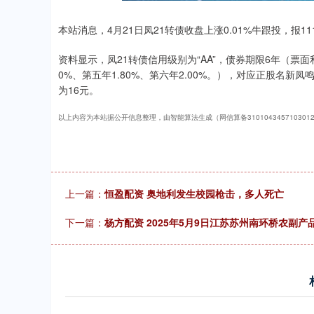
.68
1.02%
200.89
1
本站消息，4月21日凤21转债收盘上涨0.01%牛跟投，报111.
资料显示，凤21转债信用级别为“AA”，债券期限6年（票面利率
0%、第五年1.80%、第六年2.00%。），对应正股名新凤鸣
为16元。
以上内容为本站据公开信息整理，由智能算法生成（网信算备310104345710301
上一篇：
恒盈配资 奥地利发生校园枪击，多人死亡
下一篇：
杨方配资 2025年5月9日江苏苏州南环桥农副