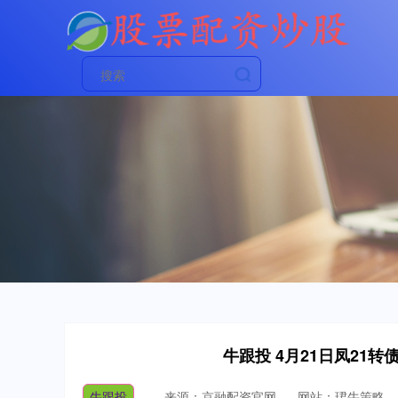
牛跟投 4月21日凤21转债
牛跟投
来源：京融配资官网
网站：珺牛策略