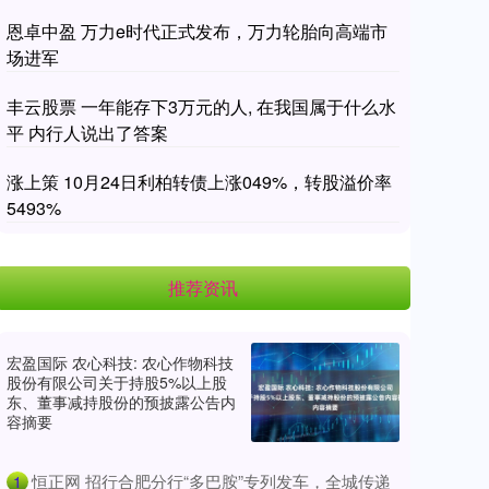
恩卓中盈 万力e时代正式发布，万力轮胎向高端市
场进军
丰云股票 一年能存下3万元的人, 在我国属于什么水
平 内行人说出了答案
涨上策 10月24日利柏转债上涨049%，转股溢价率
5493%
推荐资讯
宏盈国际 农心科技: 农心作物科技
股份有限公司关于持股5%以上股
东、董事减持股份的预披露公告内
容摘要
​恒正网 招行合肥分行“多巴胺”专列发车，全城传递
1