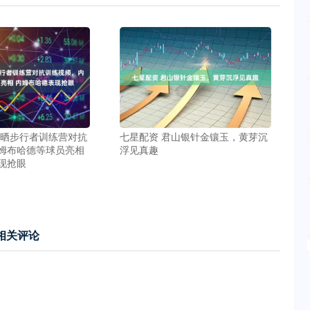
媒晒步行者训练营对抗
七星配资 君山银针金镶玉，黄芽沉
姆布哈德等球员亮相
浮见真趣
现抢眼
相关评论