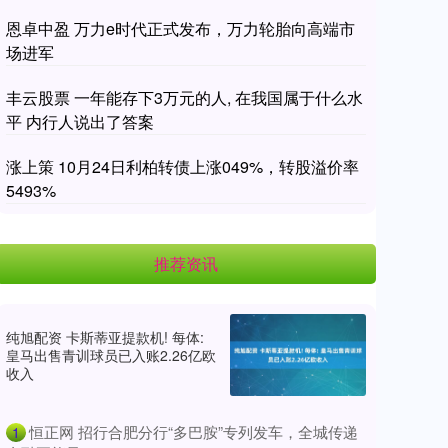
恩卓中盈 万力e时代正式发布，万力轮胎向高端市
场进军
丰云股票 一年能存下3万元的人, 在我国属于什么水
平 内行人说出了答案
涨上策 10月24日利柏转债上涨049%，转股溢价率
5493%
推荐资讯
纯旭配资 卡斯蒂亚提款机! 每体:
皇马出售青训球员已入账2.26亿欧
收入
​恒正网 招行合肥分行“多巴胺”专列发车，全城传递
1