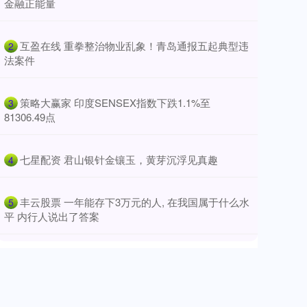
金融正能量
​互盈在线 重拳整治物业乱象！青岛通报五起典型违
2
法案件
​策略大赢家 印度SENSEX指数下跌1.1%至
3
81306.49点
​七星配资 君山银针金镶玉，黄芽沉浮见真趣
4
​丰云股票 一年能存下3万元的人, 在我国属于什么水
5
平 内行人说出了答案