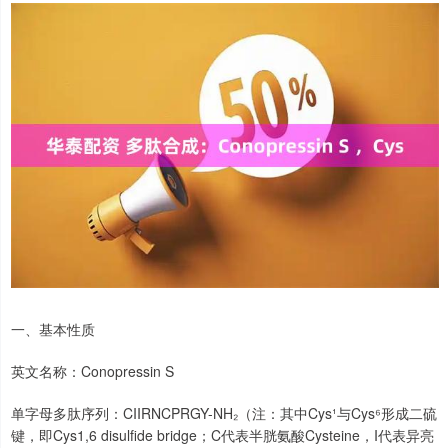
一、基本性质
英文名称：Conopressin S
单字母多肽序列：CIIRNCPRGY-NH₂（注：其中Cys¹与Cys⁶形成二硫
键，即Cys1,6 disulfide bridge；C代表半胱氨酸Cysteine，I代表异亮