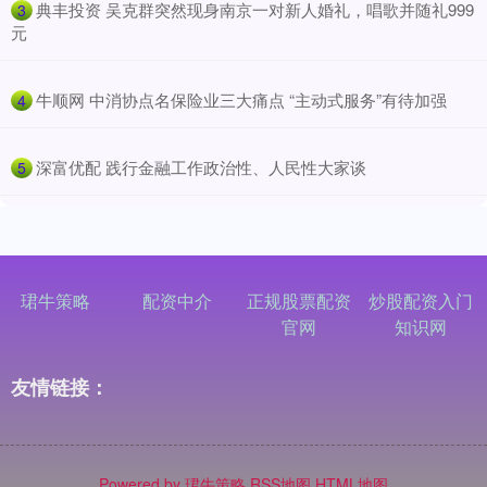
​典丰投资 吴克群突然现身南京一对新人婚礼，唱歌并随礼999
3
元
​牛顺网 中消协点名保险业三大痛点 “主动式服务”有待加强
4
​深富优配 践行金融工作政治性、人民性大家谈
5
珺牛策略
配资中介
正规股票配资
炒股配资入门
官网
知识网
友情链接：
Powered by
珺牛策略
RSS地图
HTML地图