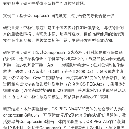
有效解决了研究中受体亚型特异性调控的难题。
案例二：基于Conopressin S的尿崩症治疗药物先导化合物开发
研究背景：中枢性尿崩症是由于体内内源性加压素缺乏，导致肾脏对
水的重吸收障碍，表现为多尿、烦渴等症状。目前临床使用的治疗药
物存在半衰期短、需频繁给药等问题，亟需开发新型长效药物。
研究方法：研究团队以Conopressin S为模板，针对其易被肽酶降解
的缺陷，进行结构修饰：①将第2位和第3位的Ile残基替换为非天然氨
基酸（如2-氨基异丁酸，Aib），增强肽键稳定性；②对C端酰胺化结
构进行修饰，引入亲水性PEG链（分子量2000 Da），延长体内半衰
期；③保留Cys¹-Cys⁶二硫键结构，维持其与VP2受体的结合活性。通
过固相合成法制备修饰后的衍生物（命名为CS-PEG-Aib），采用体外
细胞实验（VP2受体转染的HEK293细胞）检测其对VP2受体的激活活
性；通过大鼠中枢性尿崩症模型，评估其体内药效和半衰期。
研究结果：体外实验显示，CS-PEG-Aib与VP2受体的结合亲和力为C
onopressin S的85%，可显著激活VP2受体介导的cAMP信号通路，激
活效率与Conopressin S相当；体内实验显示，CS-PEG-Aib的半衰期
为12.5小时，远长于Conopressin S（半衰期约1.2小时）；单次腹腔