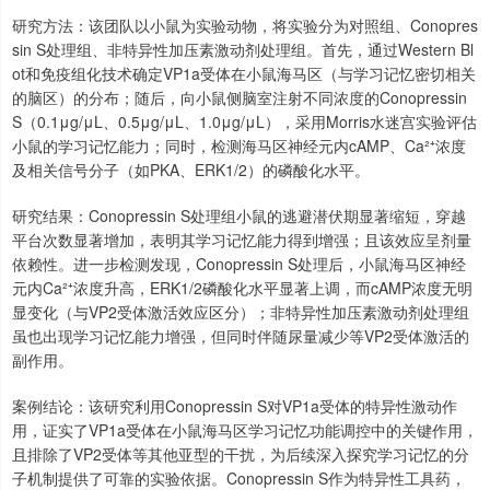
研究方法：该团队以小鼠为实验动物，将实验分为对照组、Conopres
sin S处理组、非特异性加压素激动剂处理组。首先，通过Western Bl
ot和免疫组化技术确定VP1a受体在小鼠海马区（与学习记忆密切相关
的脑区）的分布；随后，向小鼠侧脑室注射不同浓度的Conopressin
S（0.1μg/μL、0.5μg/μL、1.0μg/μL），采用Morris水迷宫实验评估
小鼠的学习记忆能力；同时，检测海马区神经元内cAMP、Ca²⁺浓度
及相关信号分子（如PKA、ERK1/2）的磷酸化水平。
研究结果：Conopressin S处理组小鼠的逃避潜伏期显著缩短，穿越
平台次数显著增加，表明其学习记忆能力得到增强；且该效应呈剂量
依赖性。进一步检测发现，Conopressin S处理后，小鼠海马区神经
元内Ca²⁺浓度升高，ERK1/2磷酸化水平显著上调，而cAMP浓度无明
显变化（与VP2受体激活效应区分）；非特异性加压素激动剂处理组
虽也出现学习记忆能力增强，但同时伴随尿量减少等VP2受体激活的
副作用。
案例结论：该研究利用Conopressin S对VP1a受体的特异性激动作
用，证实了VP1a受体在小鼠海马区学习记忆功能调控中的关键作用，
且排除了VP2受体等其他亚型的干扰，为后续深入探究学习记忆的分
子机制提供了可靠的实验依据。Conopressin S作为特异性工具药，