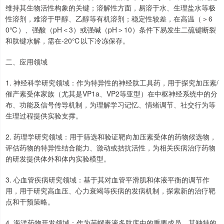
维持其生物活性构象的关键；溶解性方面，易溶于水、生理盐水等极
性溶剂，难溶于甲醇、乙醇等有机溶剂；稳定性较差，在高温（＞6
0℃）、强酸（pH＜3）或强碱（pH＞10）条件下易发生二硫键断裂
和肽键水解，需在-20℃以下冷冻保存。
二、应用领域
1. 神经科学研究领域：作为特异性的神经肽工具药，用于探究加压素/
催产素受体家族（尤其是VP1a、VP2等亚型）在中枢神经系统中的分
布、功能及信号传导机制，为理解学习记忆、情绪调节、社交行为等
生理过程提供实验支撑。
2. 药理学研究领域：用于筛选和验证靶向加压素受体的药物候选物，
评估药物的特异性结合能力、激动或拮抗活性，为相关疾病治疗药物
的研发提供体外和体内实验模型。
3. 心血管疾病研究领域：基于其对血管平滑肌和体液平衡的调节作
用，用于研究高血压、心力衰竭等疾病的发病机制，探索新的治疗靶
点和干预策略。
4. 海洋药物开发领域：作为芋螺毒液多肽库中的重要成员，其独特的