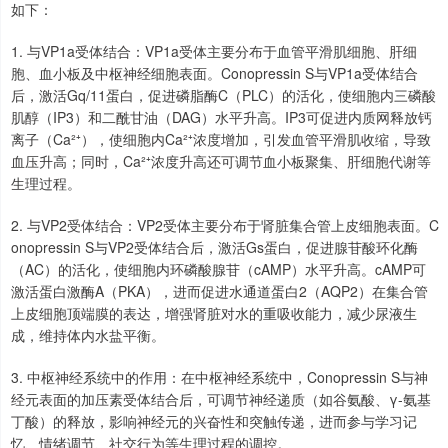
如下：
1. 与VP1a受体结合：VP1a受体主要分布于血管平滑肌细胞、肝细
胞、血小板及中枢神经细胞表面。Conopressin S与VP1a受体结合
后，激活Gq/11蛋白，促进磷脂酶C（PLC）的活化，使细胞内三磷酸
肌醇（IP3）和二酰甘油（DAG）水平升高。IP3可促进内质网释放钙
离子（Ca²⁺），使细胞内Ca²⁺浓度增加，引发血管平滑肌收缩，导致
血压升高；同时，Ca²⁺浓度升高还可调节血小板聚集、肝细胞代谢等
生理过程。
2. 与VP2受体结合：VP2受体主要分布于肾脏集合管上皮细胞表面。C
onopressin S与VP2受体结合后，激活Gs蛋白，促进腺苷酸环化酶
（AC）的活化，使细胞内环磷酸腺苷（cAMP）水平升高。cAMP可
激活蛋白激酶A（PKA），进而促进水通道蛋白2（AQP2）在集合管
上皮细胞顶端膜的表达，增强肾脏对水的重吸收能力，减少尿液生
成，维持体内水盐平衡。
3. 中枢神经系统中的作用：在中枢神经系统中，Conopressin S与神
经元表面的加压素受体结合后，可调节神经递质（如谷氨酸、γ-氨基
丁酸）的释放，影响神经元的兴奋性和突触传递，进而参与学习记
忆、情绪调节、社交行为等生理过程的调控。