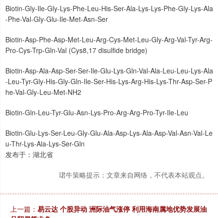
Biotin-Gly-Ile-Gly-Lys-Phe-Leu-His-Ser-Ala-Lys-Lys-Phe-Gly-Lys-Ala
-Phe-Val-Gly-Glu-Ile-Met-Asn-Ser
Biotin-Asp-Phe-Asp-Met-Leu-Arg-Cys-Met-Leu-Gly-Arg-Val-Tyr-Arg-
Pro-Cys-Trp-Gln-Val (Cys8,17 disulfide bridge)
Biotin-Asp-Ala-Asp-Ser-Ser-Ile-Glu-Lys-Gln-Val-Ala-Leu-Leu-Lys-Ala
-Leu-Tyr-Gly-His-Gly-Gln-Ile-Ser-His-Lys-Arg-His-Lys-Thr-Asp-Ser-P
he-Val-Gly-Leu-Met-NH2
Biotin-Gln-Leu-Tyr-Glu-Asn-Lys-Pro-Arg-Arg-Pro-Tyr-Ile-Leu
Biotin-Glu-Lys-Ser-Leu-Gly-Glu-Ala-Asp-Lys-Ala-Asp-Val-Asn-Val-Le
u-Thr-Lys-Ala-Lys-Ser-Gln
发布于：湖北省
珺牛策略提示：文章来自网络，不代表本站观点。
上一篇：
易云达 个股异动 洲际油气涨停 利用海南属地优势发展油