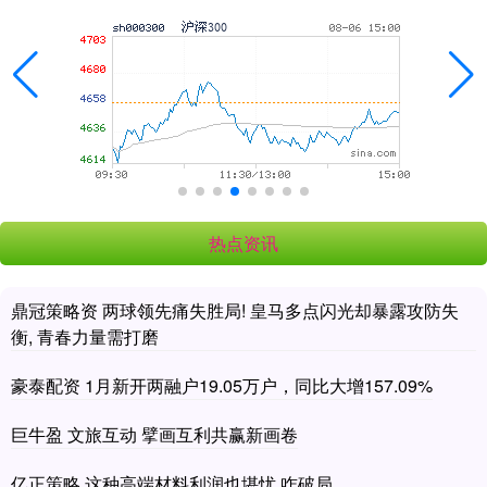
热点资讯
鼎冠策略资 两球领先痛失胜局! 皇马多点闪光却暴露攻防失
衡, 青春力量需打磨
豪泰配资 1月新开两融户19.05万户，同比大增157.09%
巨牛盈 文旅互动 擘画互利共赢新画卷
亿正策略 这种高端材料利润也堪忧 咋破局