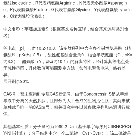
氨酸Isoleucine，R代表精氨酸Arginine，N代表天冬酰胺Asparagin
e，P代表脯氨酸Proline，G代表甘氨酸Glycine，Y代表酪氨酸Tyrosin
e，C端为酰胺化修饰）
中文名称：芋螺加压素S（根据英文名称直译，结合其来源与类别命
名）
等电点（pI）：约10.2-10.8。该多肽序列中含有多个碱性氨基酸（精
氨酸R，pKa约12.5），酸性氨基酸含量为0，结合半胱氨酸（C，pKa
约8.3）、酪氨酸（Y，pKa约10.1）的解离特性，经计算其等电点处
于碱性范围，具体数值可能因测定方法（如等电聚焦电泳）略有差
异。
展开剩余90%
CAS号：暂未查询到专属CAS登记号。由于Conopressin S是从芋螺
毒液中分离的天然多肽，且部分为人工合成的生物活性肽，其尚未被
单独赋予唯一的CAS编号，相关研究中多以其多肽序列和来源进行标
识。
其他基本性质：分子量约为1060.2 Da（基于单字母序列CIIRNCPRG
Y-NH₂计算）；分子结构中含一个二硫键（Cys¹-Cys⁶），该二硫键是