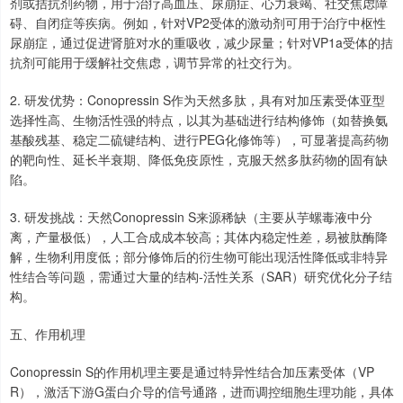
剂或拮抗剂药物，用于治疗高血压、尿崩症、心力衰竭、社交焦虑障
碍、自闭症等疾病。例如，针对VP2受体的激动剂可用于治疗中枢性
尿崩症，通过促进肾脏对水的重吸收，减少尿量；针对VP1a受体的拮
抗剂可能用于缓解社交焦虑，调节异常的社交行为。
2. 研发优势：Conopressin S作为天然多肽，具有对加压素受体亚型
选择性高、生物活性强的特点，以其为基础进行结构修饰（如替换氨
基酸残基、稳定二硫键结构、进行PEG化修饰等），可显著提高药物
的靶向性、延长半衰期、降低免疫原性，克服天然多肽药物的固有缺
陷。
3. 研发挑战：天然Conopressin S来源稀缺（主要从芋螺毒液中分
离，产量极低），人工合成成本较高；其体内稳定性差，易被肽酶降
解，生物利用度低；部分修饰后的衍生物可能出现活性降低或非特异
性结合等问题，需通过大量的结构-活性关系（SAR）研究优化分子结
构。
五、作用机理
Conopressin S的作用机理主要是通过特异性结合加压素受体（VP
R），激活下游G蛋白介导的信号通路，进而调控细胞生理功能，具体