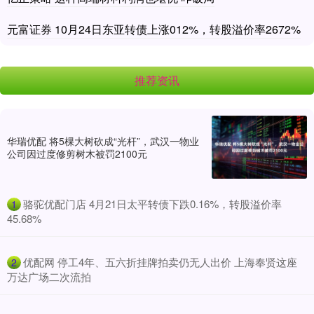
元富证券 10月24日东亚转债上涨012%，转股溢价率2672%
推荐资讯
华瑞优配 将5棵大树砍成“光杆”，武汉一物业
公司因过度修剪树木被罚2100元
​骆驼优配门店 4月21日太平转债下跌0.16%，转股溢价率
1
45.68%
​优配网 停工4年、五六折挂牌拍卖仍无人出价 上海奉贤这座
2
万达广场二次流拍