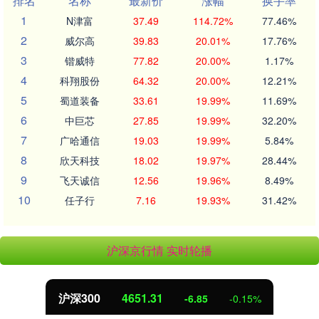
排名
名称
最新价
涨幅
换手率
1
N津富
37.49
114.72%
77.46%
2
威尔高
39.83
20.01%
17.76%
3
锴威特
77.82
20.00%
1.17%
4
科翔股份
64.32
20.00%
12.21%
5
蜀道装备
33.61
19.99%
11.69%
6
中巨芯
27.85
19.99%
32.20%
7
广哈通信
19.03
19.99%
5.84%
8
欣天科技
18.02
19.97%
28.44%
9
飞天诚信
12.56
19.96%
8.49%
10
任子行
7.16
19.93%
31.42%
沪深京行情 实时轮播
北证50
1122.88
3.42
0.30%