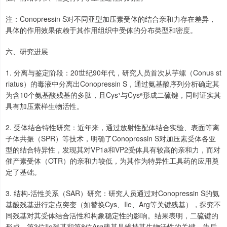
注：Conopressin S对不同亚型加压素受体的结合亲和力存在差异，
具体的作用效果依赖于其作用组织中受体的分布类型和密度。
六、研究进展
1. 分离与鉴定阶段：20世纪90年代，研究人员首次从芋螺（Conus st
riatus）的毒液中分离出Conopressin S，通过氨基酸序列分析确定其
为含10个氨基酸残基的多肽，且Cys¹与Cys⁶形成二硫键，同时证实其
具有加压素样生物活性。
2. 受体结合特性研究：近年来，通过放射性配体结合实验、表面等离
子体共振（SPR）等技术，明确了Conopressin S对加压素受体各亚
型的结合特异性，发现其对VP1a和VP2受体具有较高的亲和力，而对
催产素受体（OTR）的亲和力较低，为其作为特异性工具药的应用奠
定了基础。
3. 结构-活性关系（SAR）研究：研究人员通过对Conopressin S的氨
基酸残基进行定点突变（如替换Cys、Ile、Arg等关键残基），探究不
同残基对其受体结合活性和构象稳定性的影响。结果表明，二硫键的
形成、第3位Ile残基和第8位Arg残基是维持其生物活性的关键，为后