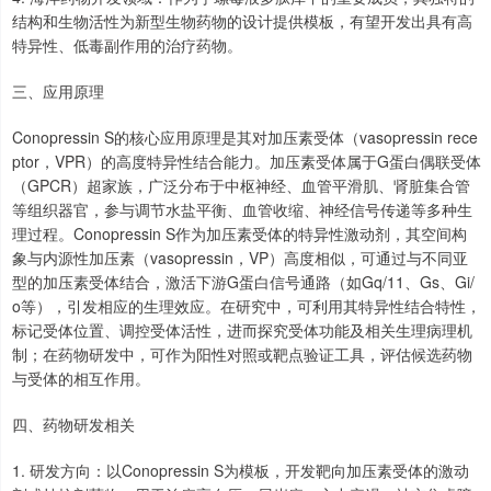
结构和生物活性为新型生物药物的设计提供模板，有望开发出具有高
特异性、低毒副作用的治疗药物。
三、应用原理
Conopressin S的核心应用原理是其对加压素受体（vasopressin rece
ptor，VPR）的高度特异性结合能力。加压素受体属于G蛋白偶联受体
（GPCR）超家族，广泛分布于中枢神经、血管平滑肌、肾脏集合管
等组织器官，参与调节水盐平衡、血管收缩、神经信号传递等多种生
理过程。Conopressin S作为加压素受体的特异性激动剂，其空间构
象与内源性加压素（vasopressin，VP）高度相似，可通过与不同亚
型的加压素受体结合，激活下游G蛋白信号通路（如Gq/11、Gs、Gi/
o等），引发相应的生理效应。在研究中，可利用其特异性结合特性，
标记受体位置、调控受体活性，进而探究受体功能及相关生理病理机
制；在药物研发中，可作为阳性对照或靶点验证工具，评估候选药物
与受体的相互作用。
四、药物研发相关
1. 研发方向：以Conopressin S为模板，开发靶向加压素受体的激动