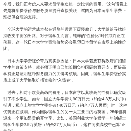
今后，我们正考虑未来要求留学生负担一定比例的费用。”这句话看上
去是将学费涨价与服务质量提升直接关联，试图为日本留学生学费上
涨提供合理的支撑。
全球大学的运营成本都在通胀的紧逼下缓慢攀升，大学纷纷寻找维
持收支平衡的出路。对于留学生而言，纯粹的“性价比”时代或许正在
落幕。这一轮日本大学学费涨价势必会重塑日本留学在市场上的性价
比。
日本大学学费涨价背后真实原因是：日本大学若想获得政府扩招留
学生的政策支持，就必须证明自己能长期负担国际教育开支，而提高
学费正是证明这种财务能力的关键考核项。因此，留学生学费涨价实
质上成了大学换取扩招资格的“入场券”。
过去，相对于欧美高昂的费用，日本留学以其较高的性价比确实吸
引了不少学生。如今，国立大学学费向90万日元（约合4.3万人民币）
挺进，私立上智大学学费突破140万日元（约合7万人民币）时，这种
优势正在减弱。作为国际留学生的另一大主要目的地英国，25年也将
迎来一个更加昂贵的开学季。比如，英国利兹大学传媒学一年制硕士
留学生学费2.9万英镑（约合27万人民币），这在同类高校中已算“正
常价”。