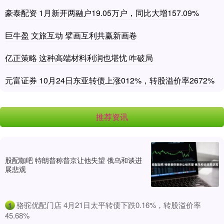
豪泰配资 1月新开两融户19.05万户，同比大增157.09%
巨牛盈 文旅互动 擘画互利共赢新画卷
亿正策略 这种高端材料利润也堪忧 咋破局
元富证券 10月24日东亚转债上涨012%，转股溢价率2672%
推荐资讯
股配咖吧 特朗普称普京让他失望 俄乌和谈进
展悲观
​骆驼优配门店 4月21日太平转债下跌0.16%，转股溢价率
1
45.68%