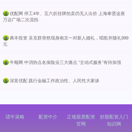
​优配网 停工4年、五六折挂牌拍卖仍无人出价 上海奉贤这座
2
万达广场二次流拍
​典丰投资 吴克群突然现身南京一对新人婚礼，唱歌并随礼999
3
元
​牛顺网 中消协点名保险业三大痛点 “主动式服务”有待加强
4
​深富优配 践行金融工作政治性、人民性大家谈
5
珺牛策略
配资中介
正规股票配资
炒股配资入门
官网
知识网