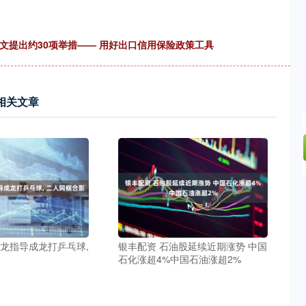
文提出约30项举措—— 用好出口信用保险政策工具
相关文章
马龙指导成龙打乒乓球,
银丰配资 石油股延续近期涨势 中国
石化涨超4%中国石油涨超2%