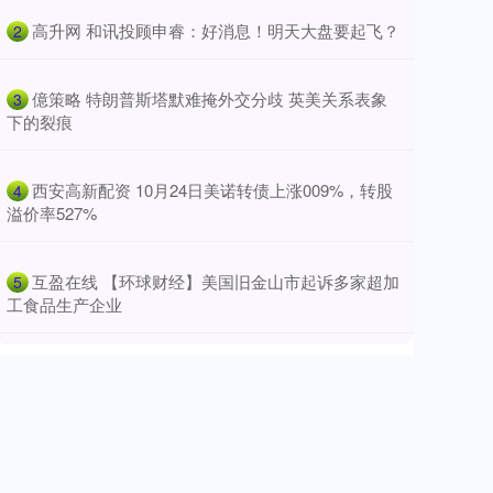
​高升网 和讯投顾申睿：好消息！明天大盘要起飞？
2
​億策略 特朗普斯塔默难掩外交分歧 英美关系表象
3
下的裂痕
​西安高新配资 10月24日美诺转债上涨009%，转股
4
溢价率527%
​互盈在线 【环球财经】美国旧金山市起诉多家超加
5
工食品生产企业