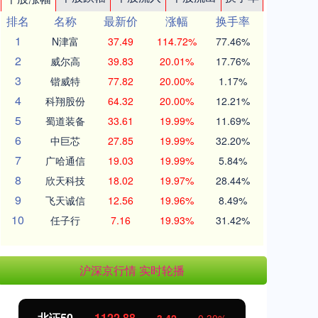
排名
名称
最新价
涨幅
换手率
1
N津富
37.49
114.72%
77.46%
2
威尔高
39.83
20.01%
17.76%
3
锴威特
77.82
20.00%
1.17%
4
科翔股份
64.32
20.00%
12.21%
5
蜀道装备
33.61
19.99%
11.69%
6
中巨芯
27.85
19.99%
32.20%
7
广哈通信
19.03
19.99%
5.84%
8
欣天科技
18.02
19.97%
28.44%
9
飞天诚信
12.56
19.96%
8.49%
10
任子行
7.16
19.93%
31.42%
沪深京行情 实时轮播
北证50
1122.88
创