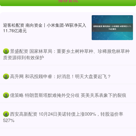
迎客松配资 南向资金丨小米集团-W获净买入
11.76亿港元
​景盛配资 国家林草局：重要乡土树种草种、珍稀濒危林草种
1
质资源得到有效保护
​高升网 和讯投顾申睿：好消息！明天大盘要起飞？
2
​億策略 特朗普斯塔默难掩外交分歧 英美关系表象下的裂痕
3
​西安高新配资 10月24日美诺转债上涨009%，转股溢价率
4
527%