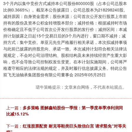
3个月内以集中竞价方式减持本公司股份800000股（占本公司总股本
比例0.3665%）。截至本公告披露日，公司总股本为218298240股。
减持原因：自身资金需求；股份来源：公司首次公开发行股票上市前
持有的股份及资本公积金转增股本部分；减持价格：根据减持时市场
价格确定且不低于公司首次公开发行股票的发行价；减持区间：本减
持计划披露之日起15个交易日后的3个月内进行，窗口期不减持；减
持方式：集中竞价。单亚元先生严格履行相关承诺，本次拟减持事项
与此前已披露的持股意向、承诺一致。本次减持计划符合相关法律法
规规定，不会对公司治理结构、股权结构及未来持续经营产生重大影
响，也不会导致公司控制权发生变更。在本计划实施期间，公司将严
格遵守相应的法律法规的规定，并及时履行信息披露义务。特此公告
双飞无油轴承集团股份有限公司董事会 2025年05月25日
珺牛策略提示：文章来自网络，不代表本站观点。
上一篇：
多多策略 图解鑫铂股份一季报：第一季度单季净利润同
比减15.12%
下一篇：
红涨股票配资 耐克等鞋类巨头致信白宫 请求豁免“对等关