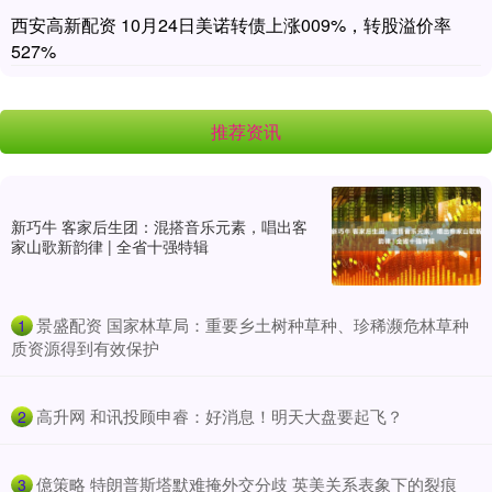
西安高新配资 10月24日美诺转债上涨009%，转股溢价率
527%
推荐资讯
新巧牛 客家后生团：混搭音乐元素，唱出客
家山歌新韵律 | 全省十强特辑
​景盛配资 国家林草局：重要乡土树种草种、珍稀濒危林草种
1
质资源得到有效保护
​高升网 和讯投顾申睿：好消息！明天大盘要起飞？
2
​億策略 特朗普斯塔默难掩外交分歧 英美关系表象下的裂痕
3