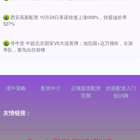
​西安高新配资 10月24日美诺转债上涨009%，转股溢价率
4
527%
​寻牛堂 中超北京国安VS大连英博：池忠国+达万领衔，古加
5
率队，塞鸟出任前锋
珺牛策略
配资中介
正规股票配资
炒股配资入门
官网
知识网
友情链接：