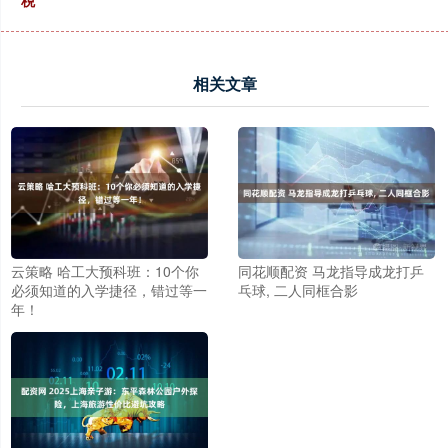
税”
相关文章
云策略 哈工大预科班：10个你
同花顺配资 马龙指导成龙打乒
必须知道的入学捷径，错过等一
乓球, 二人同框合影
年！